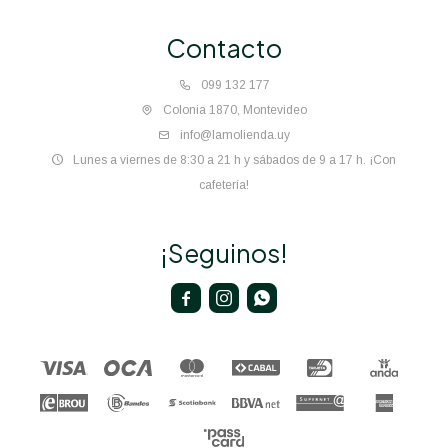
Contacto
099 132 177
Colonia 1870, Montevideo
info@lamolienda.uy
Lunes a viernes de 8:30 a 21 h y sábados de 9 a 17 h. ¡Con
cafetería!
¡Seguinos!


