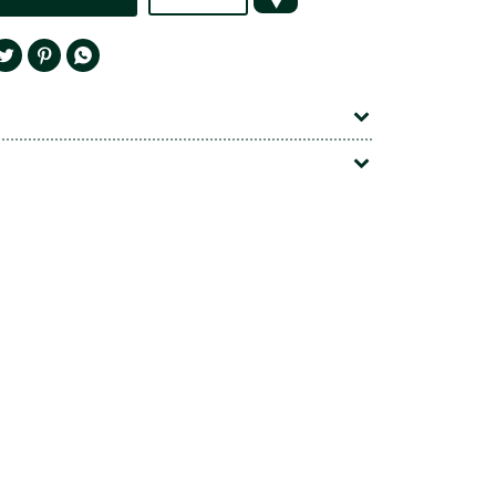



