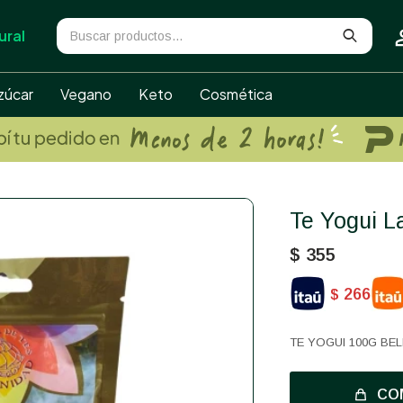
ural
zúcar
Vegano
Keto
Cosmética
Te Yogui L
$
355
266
$
TE YOGUI 100G BE
CO