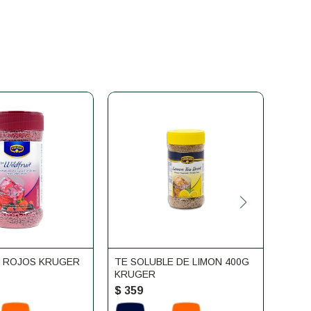
 ROJOS KRUGER
TE SOLUBLE DE LIMON 400G
TISA
KRUGER
BELA
$
359
$
37