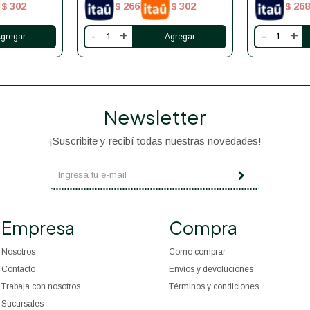
302
266
302
268
$
$
$
$
-
+
-
+
Newsletter
¡Suscribite y recibí todas nuestras novedades!
Empresa
Compra
Nosotros
Como comprar
Contacto
Envíos y devoluciones
Trabaja con nosotros
Términos y condiciones
Sucursales