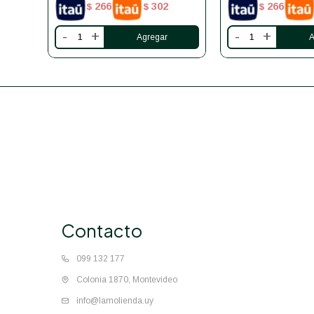
266
302
266
$
$
$
-
+
-
+
Contacto
099 132 177
Colonia 1870, Montevideo
info@lamolienda.uy