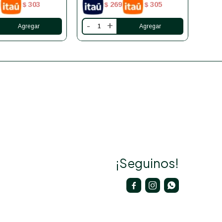
303
269
305
$
$
$
-
+
-
¡Seguinos!


