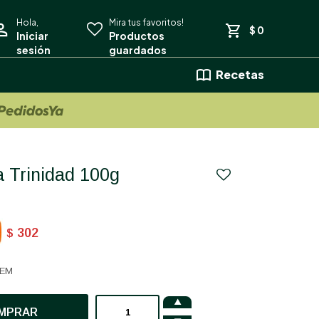
$
0
Recetas
a Trinidad 100g
302
$
LEM

MPRAR