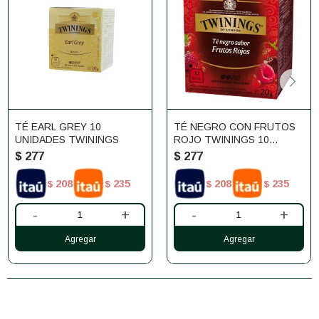
TÉ EARL GREY 10
TÉ NEGRO CON FRUTOS
UNIDADES TWININGS
ROJO TWININGS 10
UNIDADES
$
277
$
277
208
235
208
235
$
$
$
$
-
+
-
+