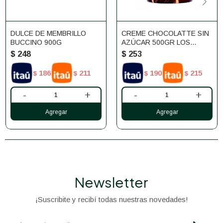
DULCE DE MEMBRILLO
CREME CHOCOLATTE SIN
BUCCINO 900G
AZÚCAR 500GR LOS
NIETITOS
$
248
$
253
186
211
190
215
$
$
$
$
-
+
-
+
Newsletter
¡Suscribite y recibí todas nuestras novedades!