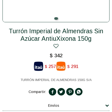
Turrón Imperial de Almendras Sin
Azúcar AntiuXixona 150g
$
342
257
291
$
$
TURRÓN IMPERIAL DE ALMENDRAS 150G S/A




Envíos