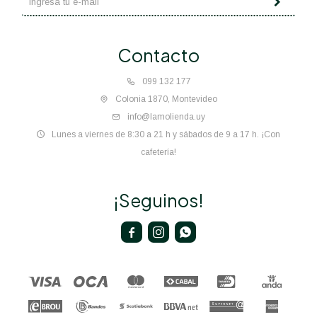
Contacto
099 132 177
Colonia 1870, Montevideo
info@lamolienda.uy
Lunes a viernes de 8:30 a 21 h y sábados de 9 a 17 h. ¡Con
cafetería!
¡Seguinos!


