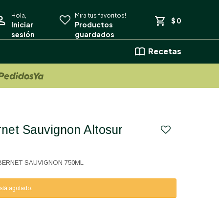
$
0
Recetas
BERNET SAUVIGNON 750ML
está agotado.