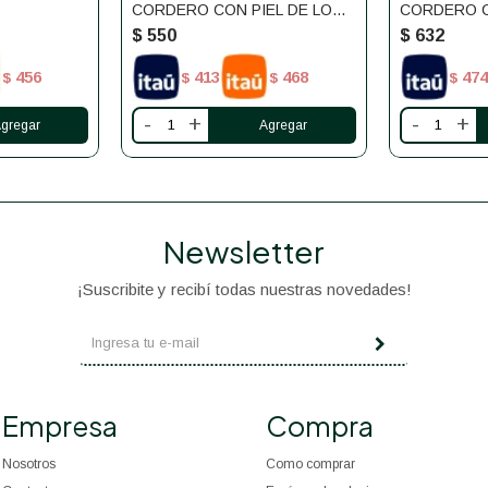
CORDERO CON PIEL DE LOBO
CORDERO C
750 ML MOSQUITA MUERTA
750ML MOS
$
550
$
632
456
413
468
474
$
$
$
$
-
+
-
+
Newsletter
¡Suscribite y recibí todas nuestras novedades!
Empresa
Compra
Nosotros
Como comprar