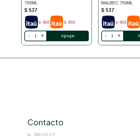
750ML
MALBEC 750ML
$
537
$
537
403
456
403
$
$
$
-
+
-
+
Contacto
099 132 177