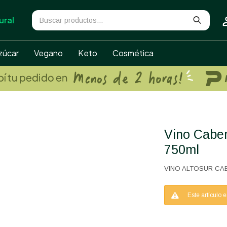
ural
zúcar
Vegano
Keto
Cosmética
Vino Cabernet Sauvignon Altosur
750ml
VINO ALTOSUR CA
Este artículo 