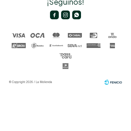
¡Seguinos!



© Copyright 2026 / La Molienda
Fenicio