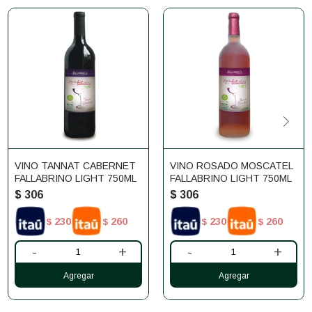
VINO TANNAT CABERNET
VINO ROSADO MOSCATEL
FALLABRINO LIGHT 750ML
FALLABRINO LIGHT 750ML
$
306
$
306
230
260
230
260
$
$
$
$
-
+
-
+