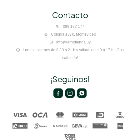
Contacto
099 132 177
Colonia 1870, Montevideo
info@lamolienda.uy
Lunes a viernes de 8:30 a 21 h y sábados de 9 a 17 h. ¡Con
cafetería!
¡Seguinos!


