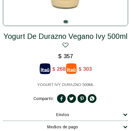
Yogurt De Durazno Vegano Ivy 500ml
$
357
268
303
$
$
YOGURT IVY DURAZNO 500ML




Envíos
Medios de pago