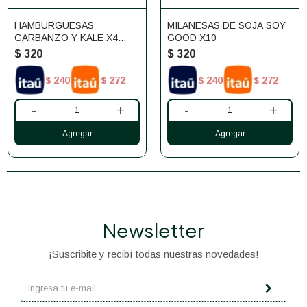
HAMBURGUESAS
MILANESAS DE SOJA SOY
GARBANZO Y KALE X4
GOOD X10
UNIDADES MANDUCAS
$
320
$
320
240
272
240
272
$
$
$
$
-
+
-
+
Newsletter
¡Suscribite y recibí todas nuestras novedades!