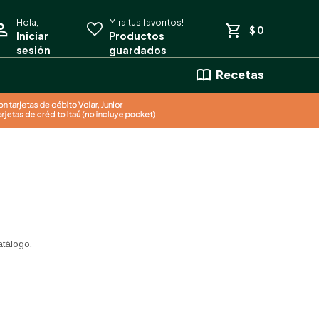
$
0
Recetas
atálogo.