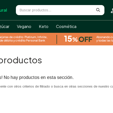
ural
zúcar
Vegano
Keto
Cosmética
 productos
s! No hay productos en esta sección.
ente con otros criterios de filtrado o busca en otras secciones de nuestro c