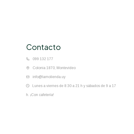
Contacto
099 132 177
Colonia 1870, Montevideo
info@lamolienda.uy
Lunes a viernes de 8:30 a 21 h y sábados de 9 a 17
h. ¡Con cafetería!
© Copyright 2026 / La Molienda