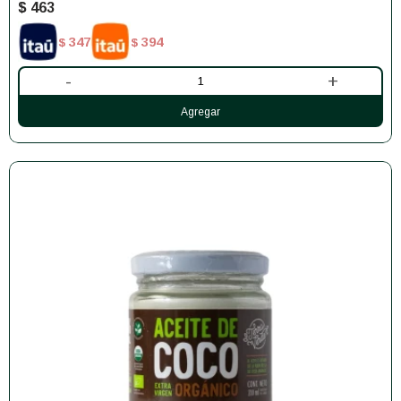
$
463
347
394
$
$
-
+