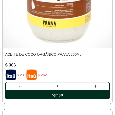
ACEITE DE COCO ORGÁNICO PRANA 200ML
$
308
231
262
$
$
-
+