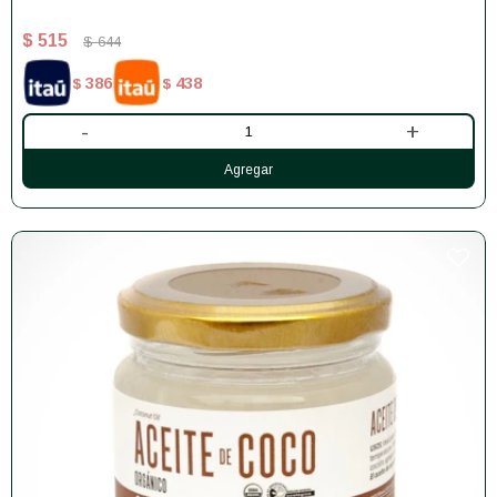
$
515
$
644
386
438
$
$
-
+