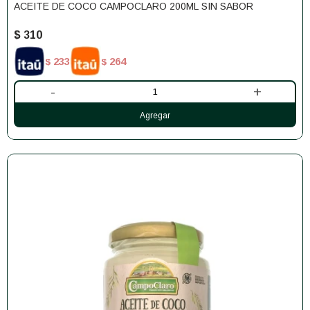
ACEITE DE COCO CAMPOCLARO 200ML SIN SABOR
$
310
233
264
$
$
-
+