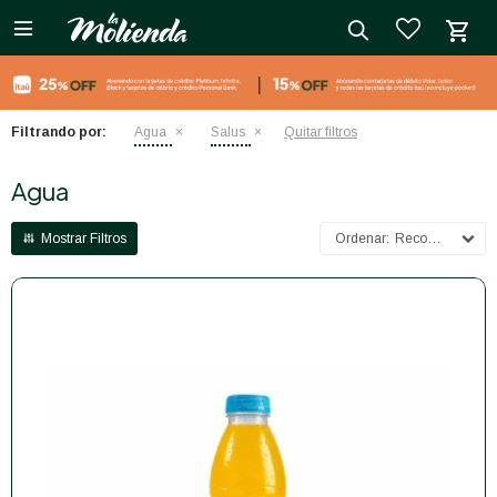

close
Filtrando por:
Agua
Salus
Quitar filtros
Agua
Recomendados