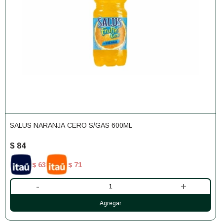
SALUS NARANJA CERO S/GAS 600ML
$
84
63
71
$
$
-
+