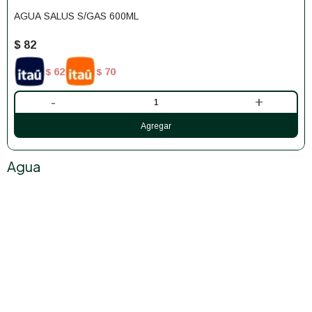
AGUA SALUS S/GAS 600ML
$
82
62
70
$
$
-
+
Agua