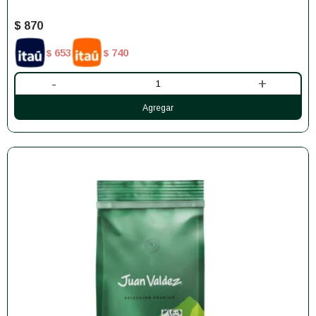
$
870
653
740
$
$
-
+