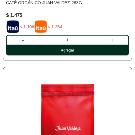
CAFÉ ORGÁNICO JUAN VALDEZ 283G
$
1.475
1.106
1.254
$
$
-
+