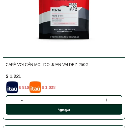
CAFÉ VOLCÁN MOLIDO JUAN VALDEZ 250G
$
1.221
916
1.038
$
$
-
+