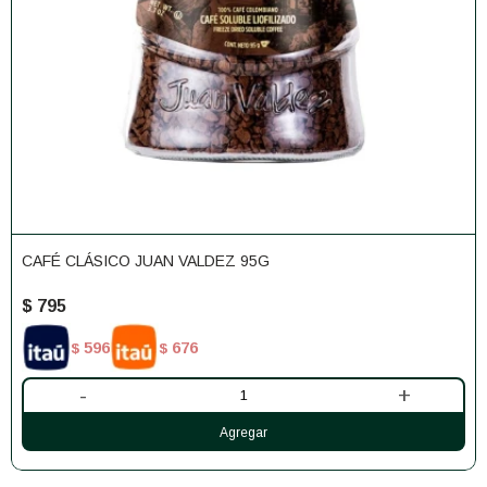
CAFÉ CLÁSICO JUAN VALDEZ 95G
$
795
596
676
$
$
-
+