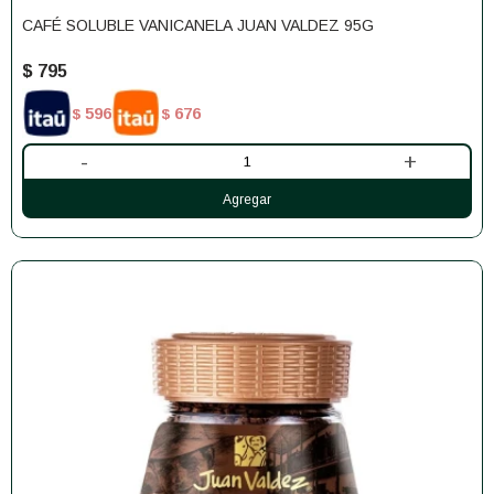
CAFÉ SOLUBLE VANICANELA JUAN VALDEZ 95G
$
795
596
676
$
$
-
+