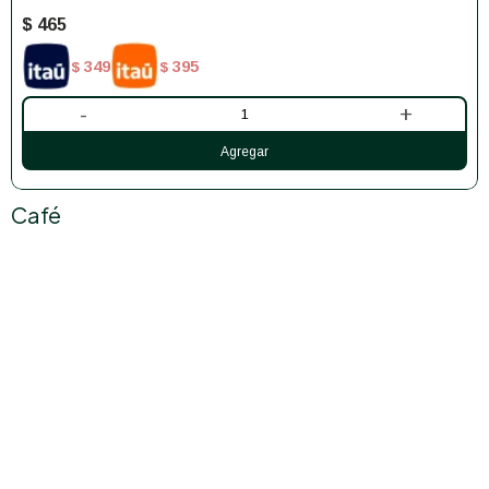
$
465
349
395
$
$
-
+
Café