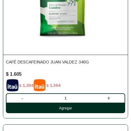
CAFÉ DESCAFEINADO JUAN VALDEZ 340G
$
1.605
1.204
1.364
$
$
-
+