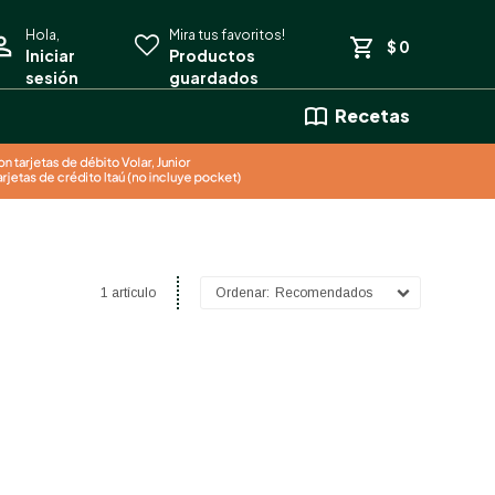
$
0
Recetas
1 artículo
Recomendados