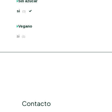
Sin azúcar
si
(1)
Vegano
si
(1)
Contacto