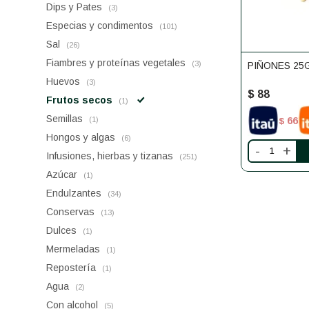
Dips y Pates
(3)
Especias y condimentos
(101)
Sal
(26)
Fiambres y proteínas vegetales
(3)
PIÑONES 25
Huevos
(3)
$
88
Frutos secos
(1)
Semillas
66
(1)
$
Hongos y algas
(6)
-
+
Infusiones, hierbas y tizanas
(251)
Azúcar
(1)
Endulzantes
(34)
Conservas
(13)
Dulces
(1)
Mermeladas
(1)
Repostería
(1)
Agua
(2)
Con alcohol
(5)