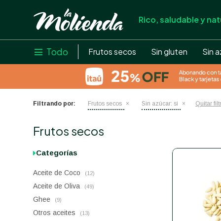
Rico, saludable y nat
store
close
local_shipping
Todo

Frutos secos
Sin gluten
Sin a
credit_card
help
Filtrando por:
Frutos secos
Sin azúcar:
si
Quitar fil
Frutos secos
Categorías
Aceite de Coco
(12)
Aceite de Oliva
(49)
Ghee
(9)
Otros aceites
(13)