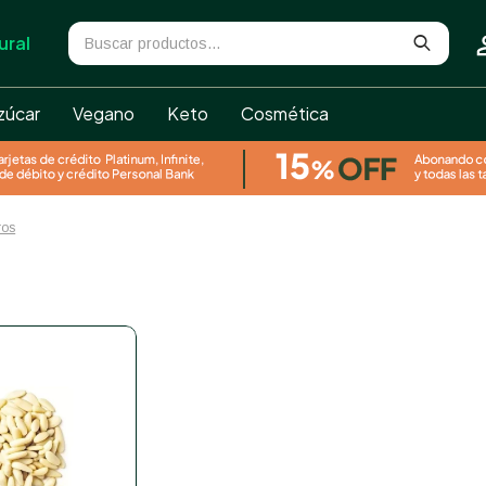
ural
zúcar
Vegano
Keto
Cosmética
tros