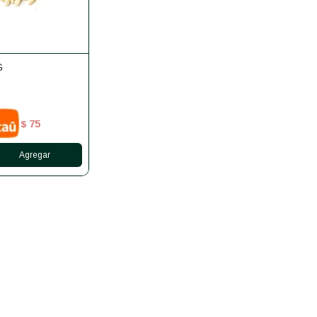
G
75
$