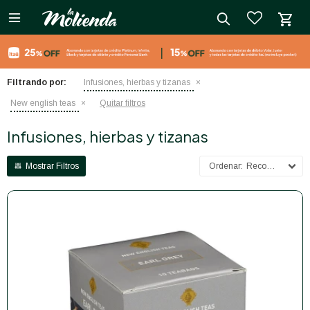

close
Filtrando por:
Infusiones, hierbas y tizanas
New english teas
Quitar filtros
Infusiones, hierbas y tizanas
Recomendados