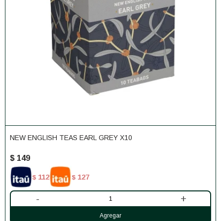
NEW ENGLISH TEAS EARL GREY X10
$
149
112
127
$
$
-
+