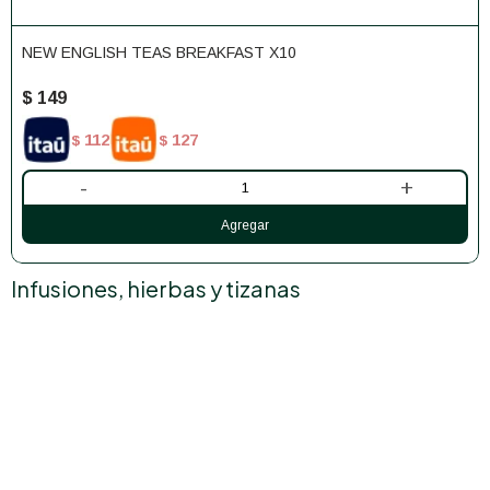
NEW ENGLISH TEAS BREAKFAST X10
$
149
112
127
$
$
-
+
Infusiones, hierbas y tizanas