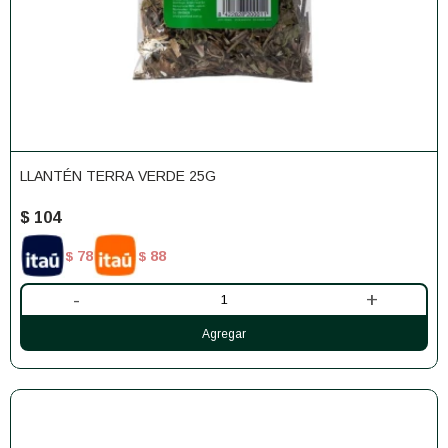
LLANTÉN TERRA VERDE 25G
$
104
78
88
$
$
-
+