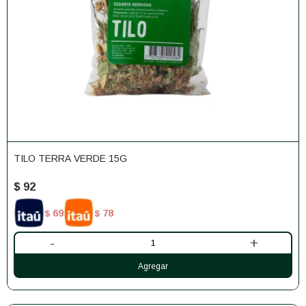
TILO TERRA VERDE 15G
$
92
69
78
$
$
-
+