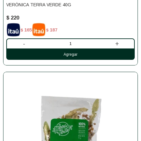
VERÓNICA TERRA VERDE 40G
$
220
165
187
$
$
-
+