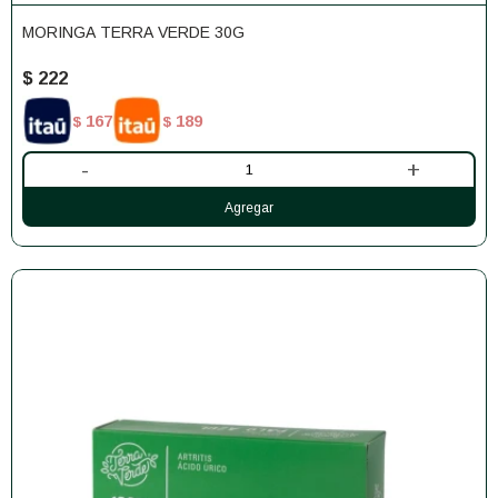
MORINGA TERRA VERDE 30G
$
222
167
189
$
$
-
+