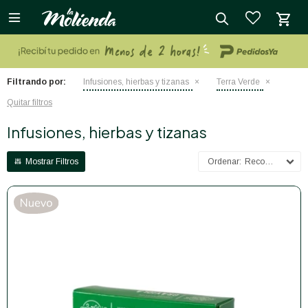

close
Filtrando por:
Infusiones, hierbas y tizanas
Terra Verde
Quitar filtros
Infusiones, hierbas y tizanas
Recomendados