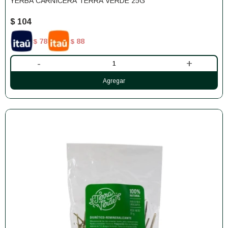
YERBA CARNICERA TERRA VERDE 25G
$
104
78
88
$
$
-
+