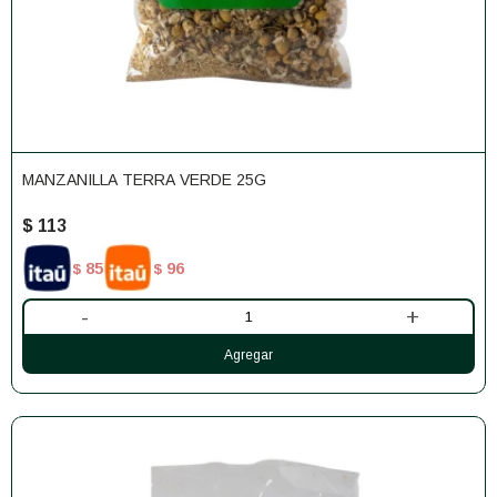
MANZANILLA TERRA VERDE 25G
$
113
85
96
$
$
-
+