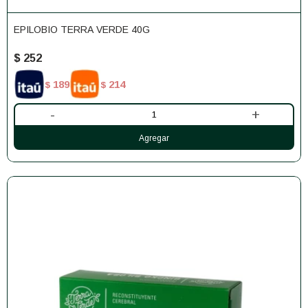
EPILOBIO TERRA VERDE 40G
$
252
189
214
$
$
-
+