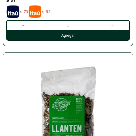
$
97
73
82
$
$
-
+