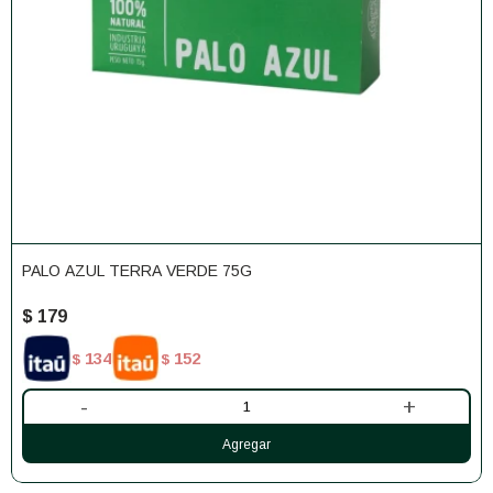
PALO AZUL TERRA VERDE 75G
$
179
134
152
$
$
-
+