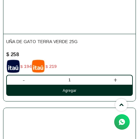
UÑA DE GATO TERRA VERDE 25G
$
258
194
219
$
$
-
+