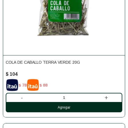
COLA DE CABALLO TERRA VERDE 20G
$
104
78
88
$
$
-
+