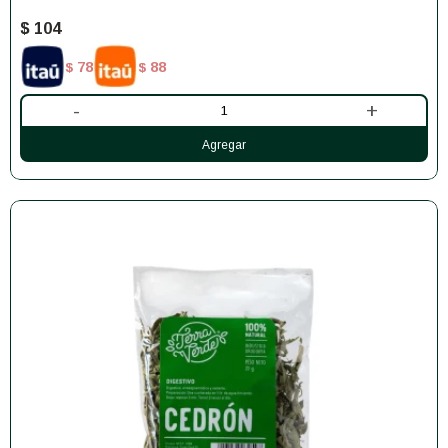
$
104
78
88
$
$
-
+