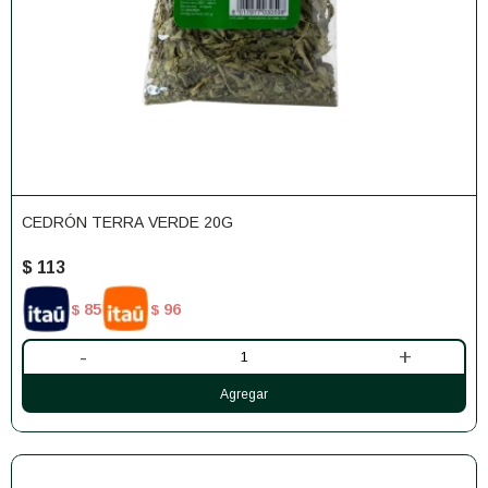
CEDRÓN TERRA VERDE 20G
$
113
85
96
$
$
-
+