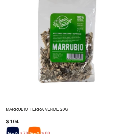
MARRUBIO TERRA VERDE 20G
$
104
78
88
$
$