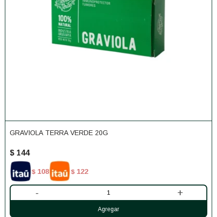
GRAVIOLA TERRA VERDE 20G
$
144
108
122
$
$
-
+