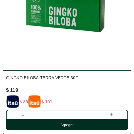
GINGKO BILOBA TERRA VERDE 30G
$
119
89
101
$
$
-
+