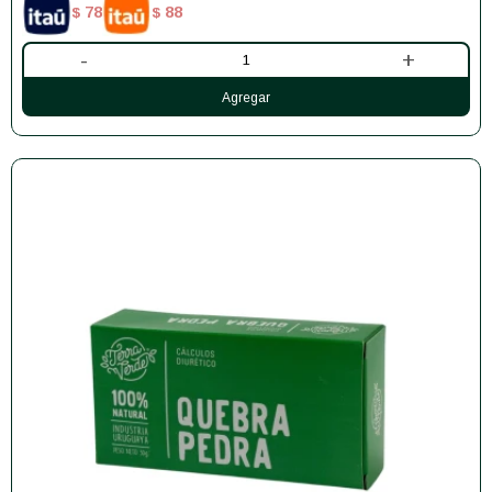
78
88
$
$
-
+