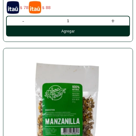
78
88
$
$
-
+