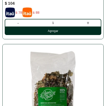
$
104
78
88
$
$
-
+