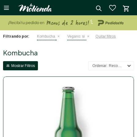

close
Filtrando por:
Kombucha
Vegano:
si
Quitar filtros
Kombucha
Recomendados