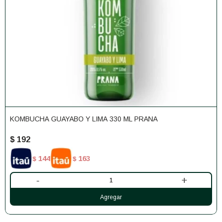
KOMBUCHA GUAYABO Y LIMA 330 ML PRANA
$
192
144
163
$
$
-
+