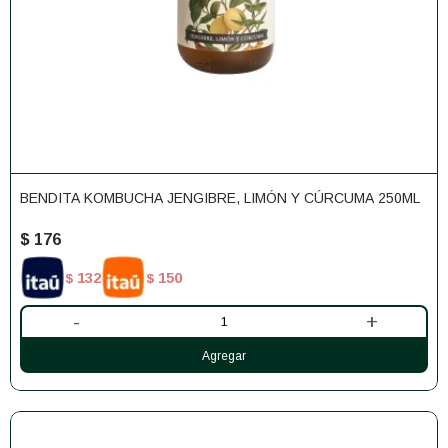
BENDITA KOMBUCHA JENGIBRE, LIMÓN Y CÚRCUMA 250ML
$
176
132
150
$
$
-
+