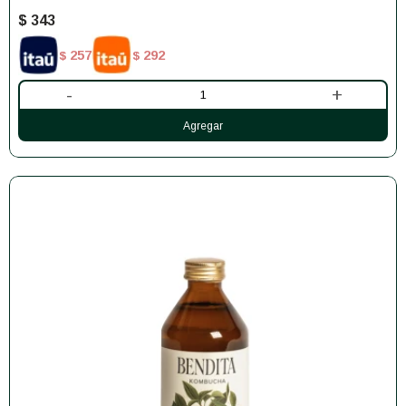
$
343
257
292
$
$
-
+