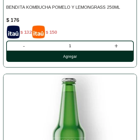
BENDITA KOMBUCHA POMELO Y LEMONGRASS 250ML
$
176
132
150
$
$
-
+