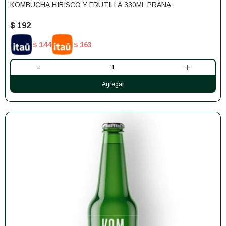
KOMBUCHA HIBISCO Y FRUTILLA 330ML PRANA
$
192
144
163
$
$
-
+