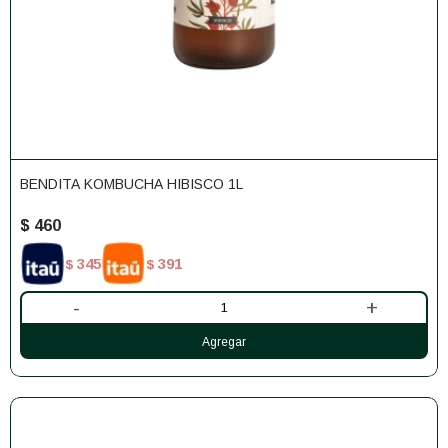
BENDITA KOMBUCHA HIBISCO 1L
$
460
345
391
$
$
-
+