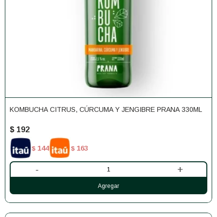
KOMBUCHA CITRUS, CÚRCUMA Y JENGIBRE PRANA 330ML
$
192
144
163
$
$
-
+