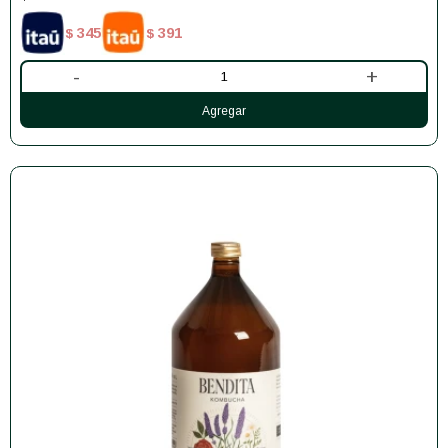
345
391
$
$
-
+