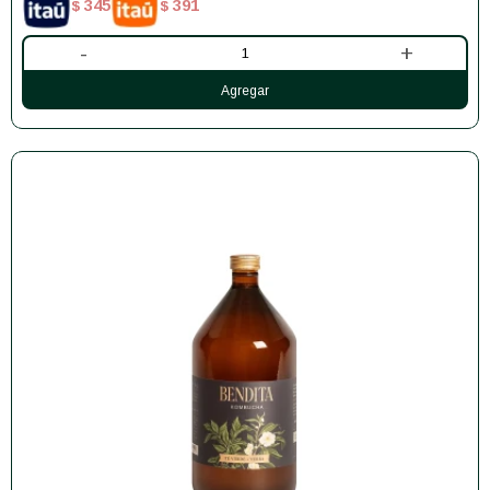
345
391
$
$
-
+