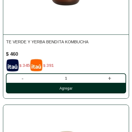
TE VERDE Y YERBA BENDITA KOMBUCHA
$
460
345
391
$
$
-
+