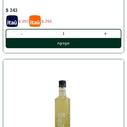
$
343
257
292
$
$
-
+