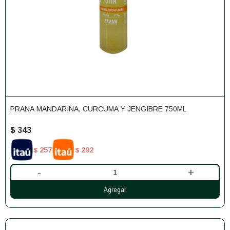
PRANA MANDARINA, CURCUMA Y JENGIBRE 750ML
$
343
257
292
$
$
-
+