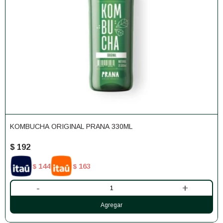
KOMBUCHA ORIGINAL PRANA 330ML
$
192
144
163
$
$
-
+