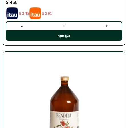
$
460
345
391
$
$
-
+