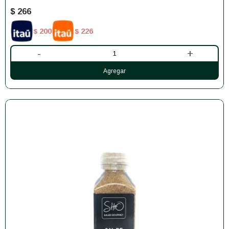
$
266
200
226
$
$
-
+