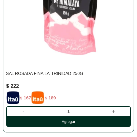
SAL ROSADA FINA LA TRINIDAD 250G
$
222
167
189
$
$
-
+