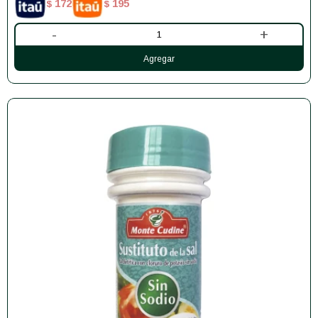
172
195
$
$
-
+