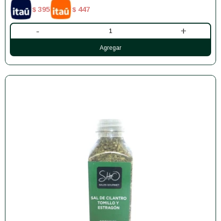
395
447
$
$
-
+