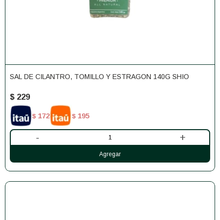
SAL DE CILANTRO, TOMILLO Y ESTRAGON 140G SHIO
$
229
172
195
$
$
-
+