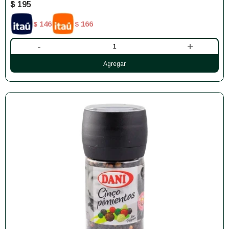
$
195
146
166
$
$
-
+