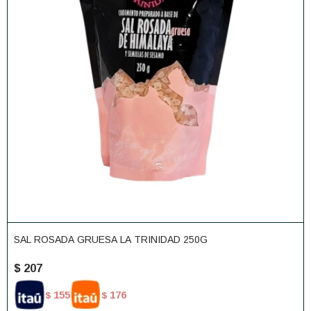
SAL ROSADA GRUESA LA TRINIDAD 250G
$
207
155
176
$
$