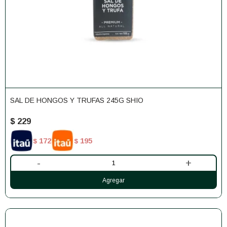
SAL DE HONGOS Y TRUFAS 245G SHIO
$
229
172
195
$
$
-
+