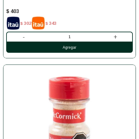
$
403
302
343
$
$
-
+