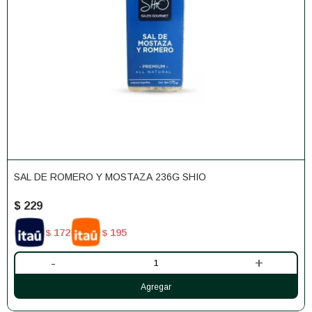
SAL DE ROMERO Y MOSTAZA 236G SHIO
$
229
172
195
$
$
-
+