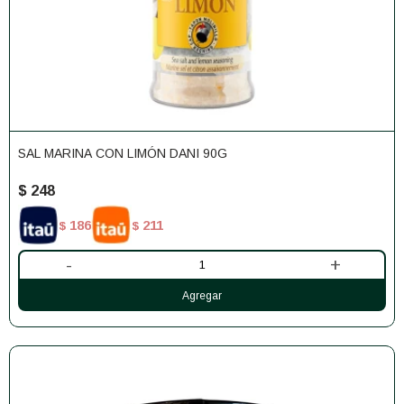
SAL MARINA CON LIMÓN DANI 90G
$
248
186
211
$
$
-
+