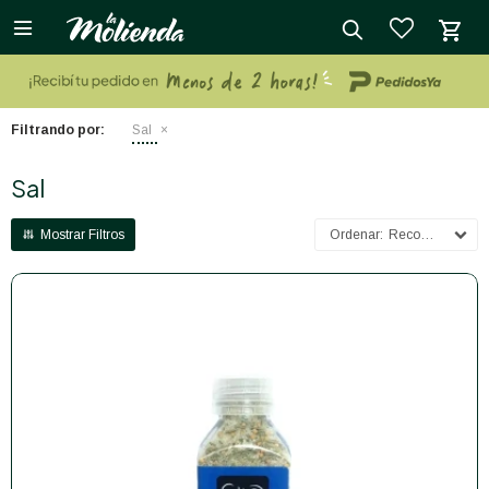

close
Filtrando por:
Sal
Sal
Recomendados