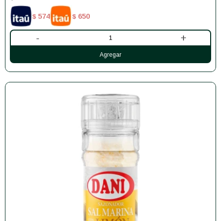
574
650
$
$
-
+