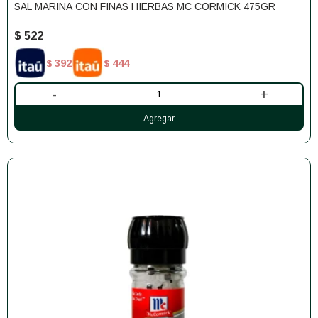
SAL MARINA CON FINAS HIERBAS MC CORMICK 475GR
$
522
392
444
$
$
-
+