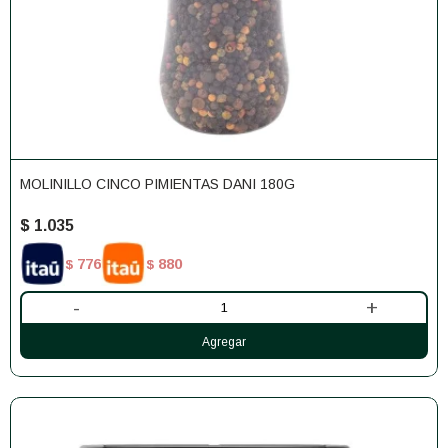
MOLINILLO CINCO PIMIENTAS DANI 180G
$
1.035
776
880
$
$
-
+