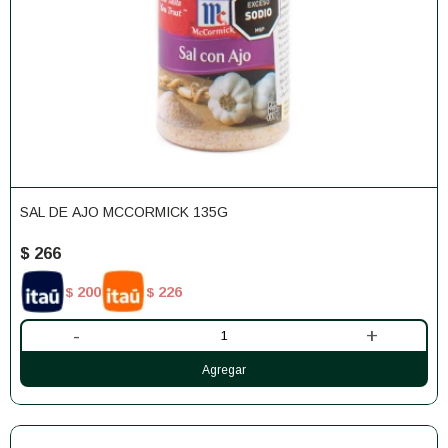
SAL DE AJO MCCORMICK 135G
$
266
200
226
$
$
-
+