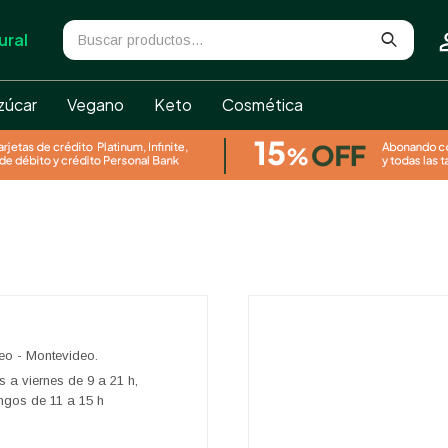
ural
zúcar
Vegano
Keto
Cosmética
eo - Montevideo.
s a viernes de 9 a 21 h,
ngos de 11 a 15 h