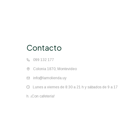
Contacto
099 132 177
Colonia 1870, Montevideo
info@lamolienda.uy
Lunes a viernes de 8:30 a 21 h y sábados de 9 a 17
h. ¡Con cafetería!
© Copyright 2026 / La Molienda