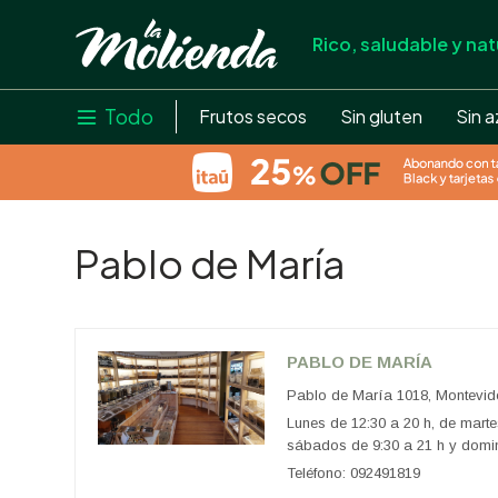
Rico, saludable y nat
store
close
local_shipping
Todo

Frutos secos
Sin gluten
Sin a
credit_card
help
Pablo de María
PABLO DE MARÍA
Pablo de María 1018, Montevid
Lunes de 12:30 a 20 h, de marte
sábados de 9:30 a 21 h y domi
Teléfono: 092491819