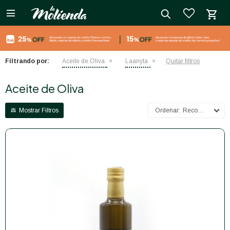

close
Filtrando por:
Aceite de Oliva
Laanyta
Quitar filtros
Aceite de Oliva
Recomendados