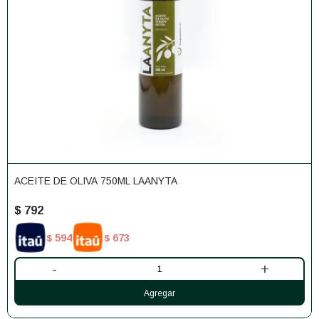
ACEITE DE OLIVA 750ML LAANYTA
$
792
594
673
$
$
-
+