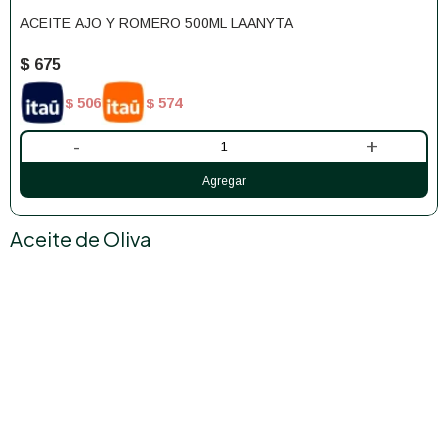
ACEITE AJO Y ROMERO 500ML LAANYTA
$
675
506
574
$
$
-
+
Aceite de Oliva