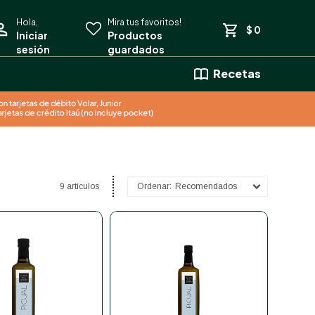
$
0
Recetas
9 artículos
Recomendados