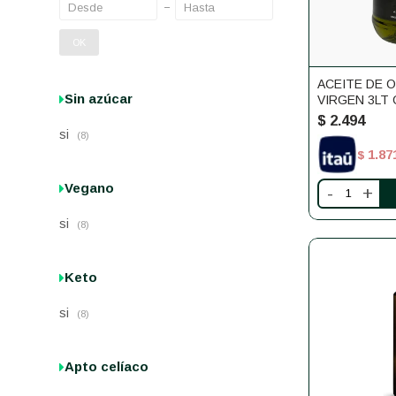
OK
ACEITE DE O
Sin azúcar
VIRGEN 3LT 
ANIMAS
$
2.494
si
(8)
1.87
$
Vegano
-
+
si
(8)
Keto
si
(8)
Apto celíaco