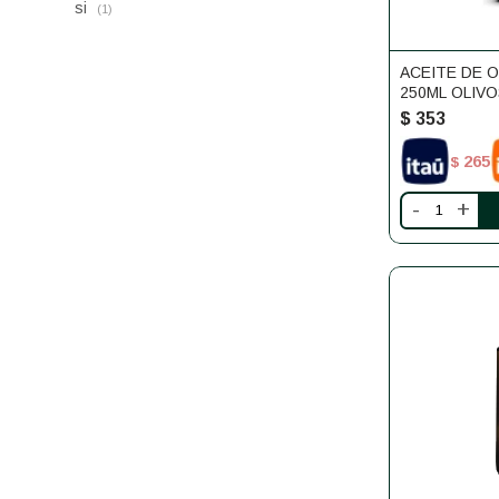
si
(1)
ACEITE DE O
250ML OLIVO
ANIMAS
$
353
265
$
-
+