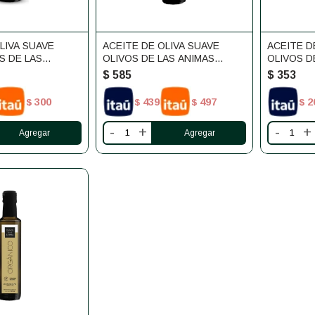
LIVA SUAVE
ACEITE DE OLIVA SUAVE
ACEITE D
S DE LAS
OLIVOS DE LAS ANIMAS
OLIVOS D
500ML
250ML
$
585
$
353
300
439
497
2
$
$
$
$
-
+
-
+