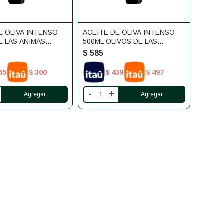
E OLIVA INTENSO
ACEITE DE OLIVA INTENSO
E LAS ANIMAS
500ML OLIVOS DE LAS
ANIMAS
$
585
65
300
439
497
$
$
$
-
+