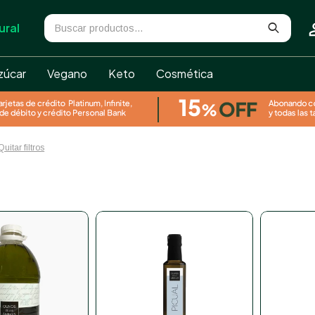
ural
zúcar
Vegano
Keto
Cosmética
Quitar filtros