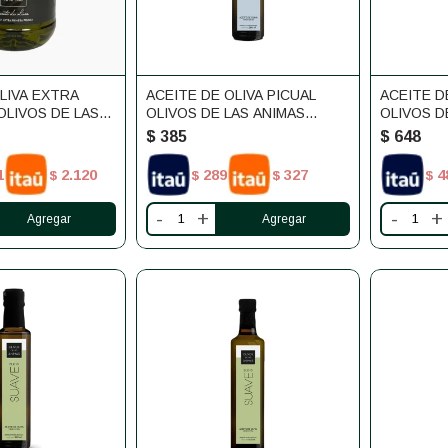
LIVA EXTRA
ACEITE DE OLIVA PICUAL
ACEITE D
OLIVOS DE LAS
OLIVOS DE LAS ANIMAS
OLIVOS D
250ML
500ML
$
385
$
648
1
2.120
289
327
4
$
$
$
$
-
+
-
+