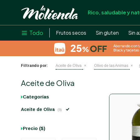
Rico, saludable y nat
store
close
local_shipping
Todo

Frutos secos
Sin gluten
Sin a
credit_card
help
Filtrando por:
Aceite de Oliva
Olivo de las Animas
Aceite de Oliva
Categorías
Aceite de Oliva
(9)
Precio
($)