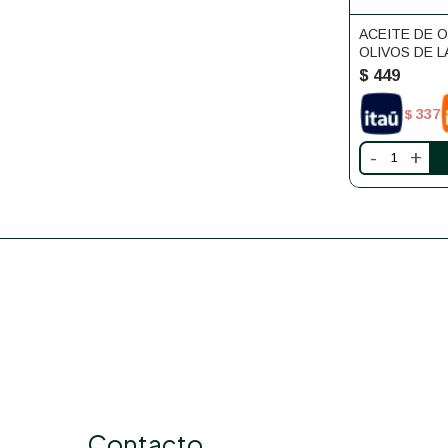
ACEITE DE 
OLIVOS DE L
250ML
$
449
337
$
-
+
Contacto