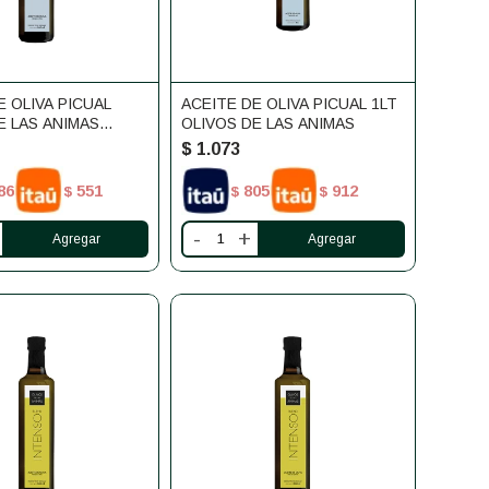
E OLIVA PICUAL
ACEITE DE OLIVA PICUAL 1LT
E LAS ANIMAS
OLIVOS DE LAS ANIMAS
$
1.073
86
551
805
912
$
$
$
-
+