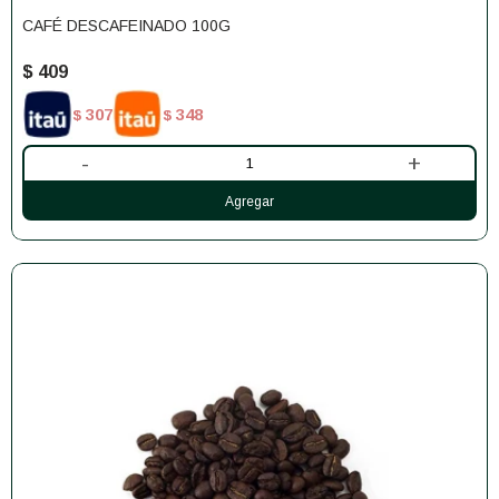
CAFÉ DESCAFEINADO 100G
$
409
307
348
$
$
-
+