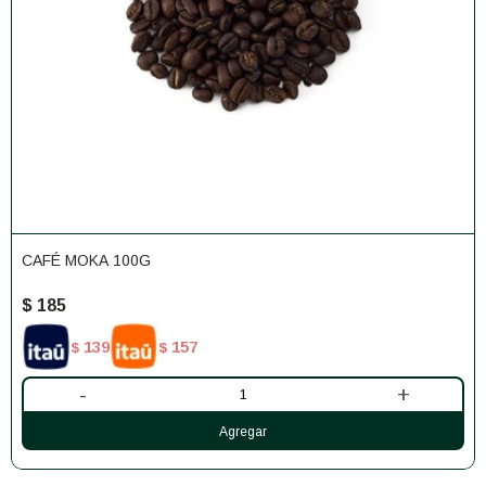
CAFÉ MOKA 100G
$
185
139
157
$
$
-
+