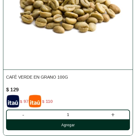
CAFÉ VERDE EN GRANO 100G
$
129
97
110
$
$
-
+