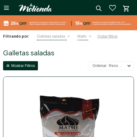

close
Filtrando por:
Galletas saladas
Mathi
Quitar filtros
Galletas saladas
Recomendados