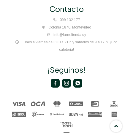
Contacto
099 132 177
Colonia 1870, Montevideo
info@lamolienda.uy
Lunes a viernes de 8:30 a 21 h y sábados de 9 a 17 h. ¡Con
cafetería!
¡Seguinos!


