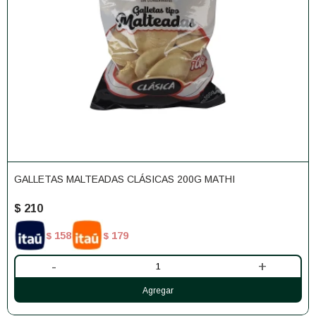
GALLETAS MALTEADAS CLÁSICAS 200G MATHI
$
210
158
179
$
$
-
+