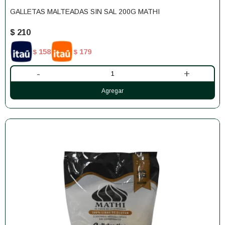
GALLETAS MALTEADAS SIN SAL 200G MATHI
$
210
158
179
$
$
-
+