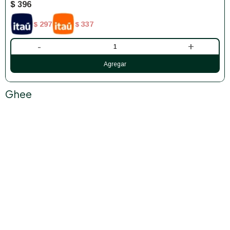
$
396
297
337
$
$
-
+
Ghee