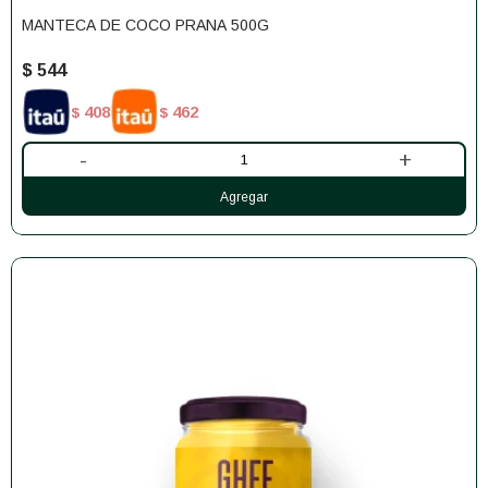
MANTECA DE COCO PRANA 500G
$
544
408
462
$
$
-
+