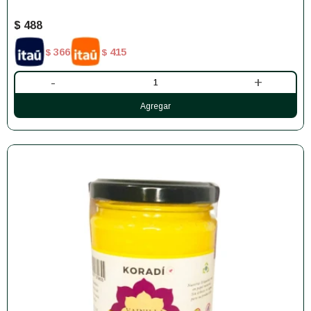
$
488
366
415
$
$
-
+