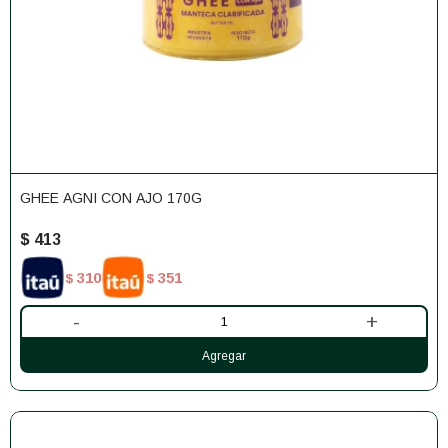
GHEE AGNI CON AJO 170G
$
413
310
351
$
$
-
+