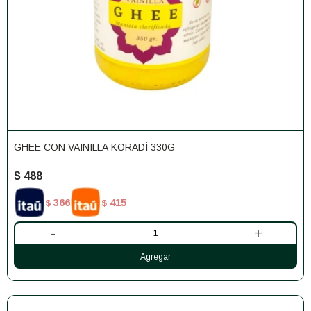
GHEE CON VAINILLA KORADÍ 330G
$
488
366
415
$
$
-
+