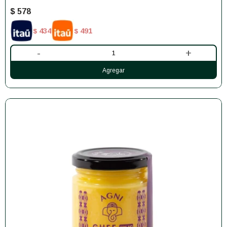
$
578
434
491
$
$
-
+