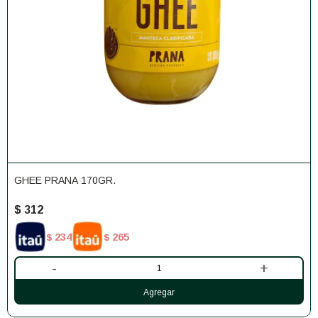
GHEE PRANA 170GR.
$
312
234
265
$
$
-
+