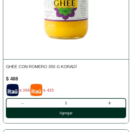
GHEE CON ROMERO 350 G KORADÍ
$
488
366
415
$
$
-
+