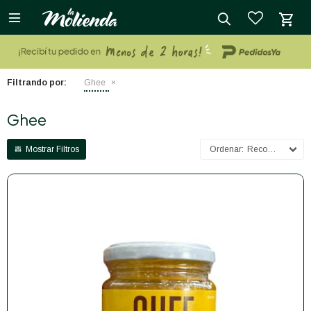

close
Filtrando por:
Ghee
Ghee
Recomendados