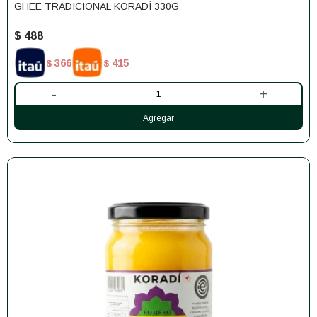
GHEE TRADICIONAL KORADÍ 330G
$
488
366
415
$
$
-
+