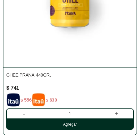
GHEE PRANA 440GR.
$
741
556
630
$
$
-
+