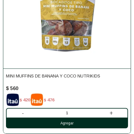
MINI MUFFINS DE BANANA Y COCO NUTRIKIDS
$
560
420
476
$
$
-
+