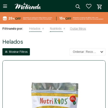

close
Filtrando por:
Helados
Nutrikids
Quitar filtros
Helados
Recomendados