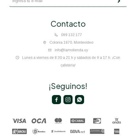
Contacto
099 132 177
Colonia 1870, Montevideo
info@lamolienda.uy
Lunes a viernes de 8:30 a 21 h y sábados de 9 a 17 h. ¡Con
cafetería!
¡Seguinos!


