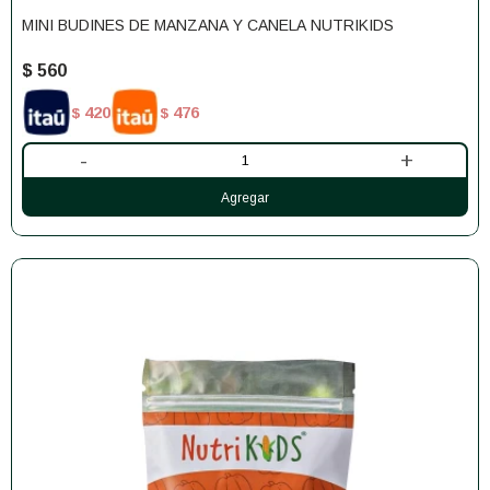
MINI BUDINES DE MANZANA Y CANELA NUTRIKIDS
$
560
420
476
$
$
-
+