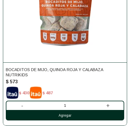
BOCADITOS DE MIJO, QUINOA ROJA Y CALABAZA
NUTRIKIDS
$
573
430
487
$
$
-
+