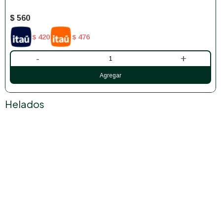
$
560
420
476
$
$
-
+
Helados