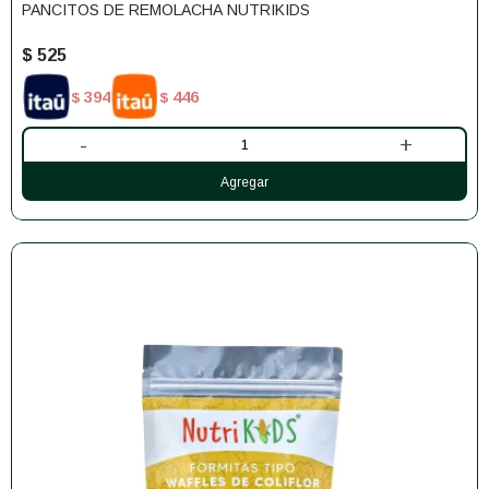
PANCITOS DE REMOLACHA NUTRIKIDS
$
525
394
446
$
$
-
+