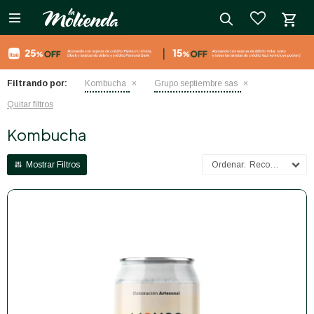

close
Filtrando por:
Kombucha
Grupo septiembre sas
Quitar filtros
Kombucha
Recomendados