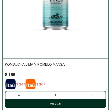
KOMBUCHA LIMA Y POMELO MANSA
$
196
147
167
$
$
-
+