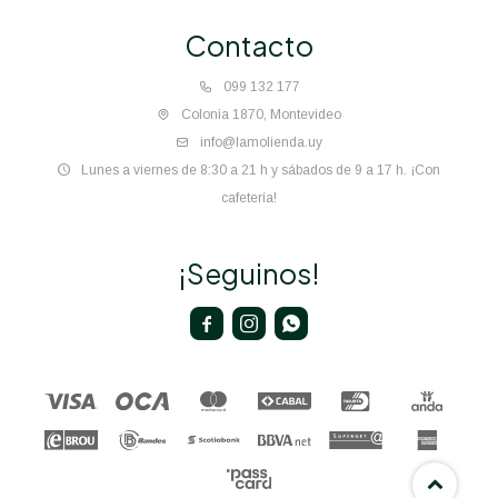
Contacto
099 132 177
Colonia 1870, Montevideo
info@lamolienda.uy
Lunes a viernes de 8:30 a 21 h y sábados de 9 a 17 h. ¡Con
cafetería!
¡Seguinos!


