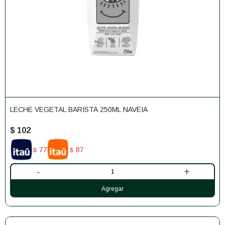
LECHE VEGETAL BARISTA 250ML NAVEIA
$
102
77
87
$
$
-
+