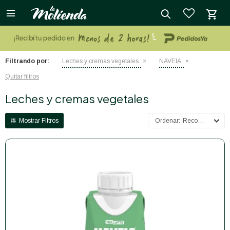

close
Filtrando por:
Leches y cremas vegetales
NAVEIA
Quitar filtros
Leches y cremas vegetales
Recomendados