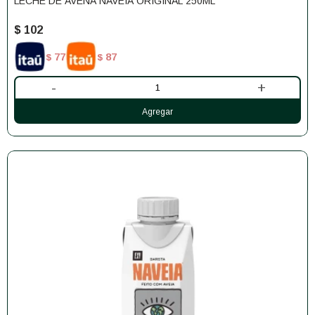
LECHE DE AVENA NAVEIA ORIGINAL 250ML
$
102
77
87
$
$
-
+