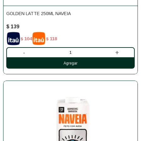
GOLDEN LATTE 250ML NAVEIA
$
139
104
118
$
$
-
+