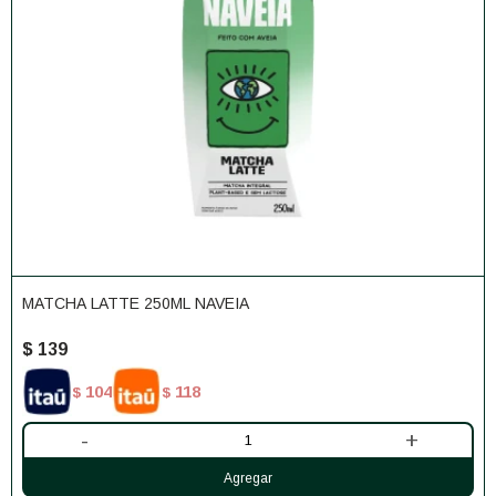
MATCHA LATTE 250ML NAVEIA
$
139
104
118
$
$
-
+