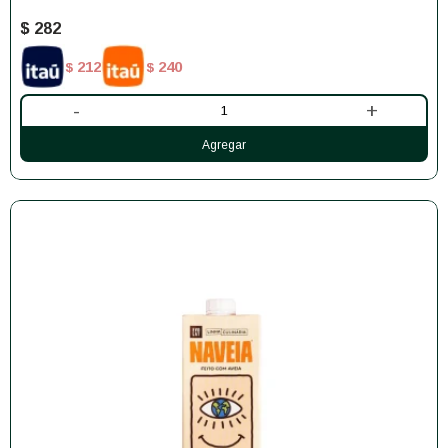
$
282
212
240
$
$
-
+