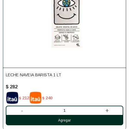
LECHE NAVEIA BARISTA 1 LT
$
282
212
240
$
$
-
+