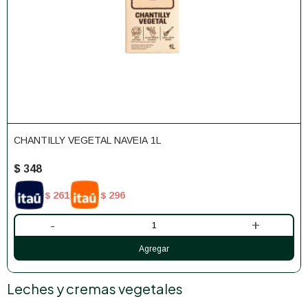
CHANTILLY VEGETAL NAVEIA 1L
$
348
261
296
$
$
-
+
Leches y cremas vegetales