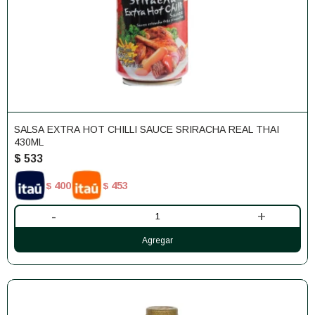
SALSA EXTRA HOT CHILLI SAUCE SRIRACHA REAL THAI
430ML
$
533
400
453
$
$
-
+