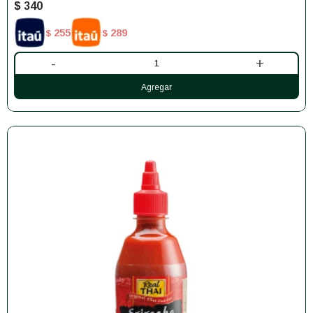
$
340
255
289
$
$
-
+