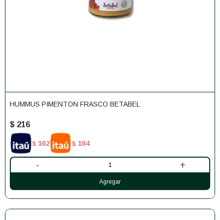
HUMMUS PIMENTON FRASCO BETABEL
$
216
162
184
$
$
-
+