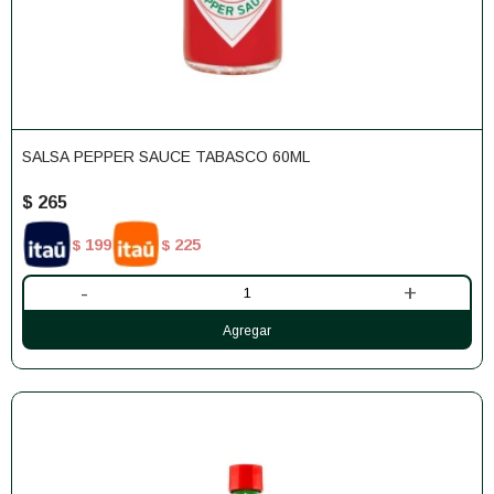
SALSA PEPPER SAUCE TABASCO 60ML
$
265
199
225
$
$
-
+