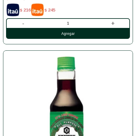
216
245
$
$
-
+