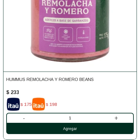
HUMMUS REMOLACHA Y ROMERO BEANS
$
233
175
198
$
$
-
+