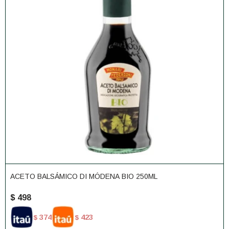
ACETO BALSÁMICO DI MÓDENA BIO 250ML
$
498
374
423
$
$