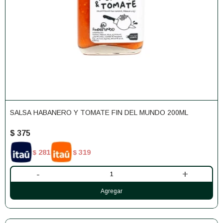
SALSA HABANERO Y TOMATE FIN DEL MUNDO 200ML
$
375
281
319
$
$
-
+