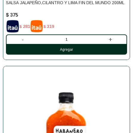
SALSA JALAPEÑO,CILANTRO Y LIMA FIN DEL MUNDO 200ML
$
375
281
319
$
$
-
+