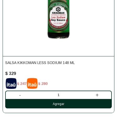
SALSA KIKKOMAN LESS SODIUM 148 ML
$
329
247
280
$
$
-
+