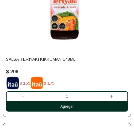
SALSA TERIYAKI KIKKOMAN 148ML
$
206
155
175
$
$
-
+