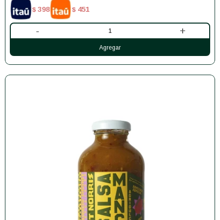
398
451
$
$
-
+