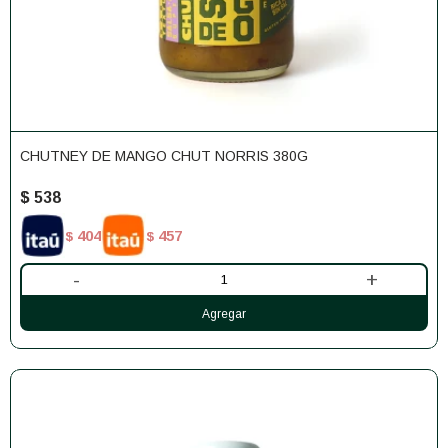
CHUTNEY DE MANGO CHUT NORRIS 380G
$
538
404
457
$
$
-
+