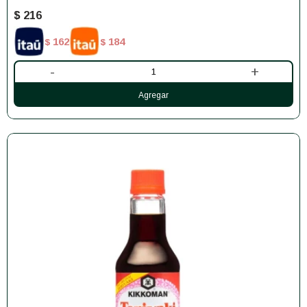
$
216
162
184
$
$
-
+