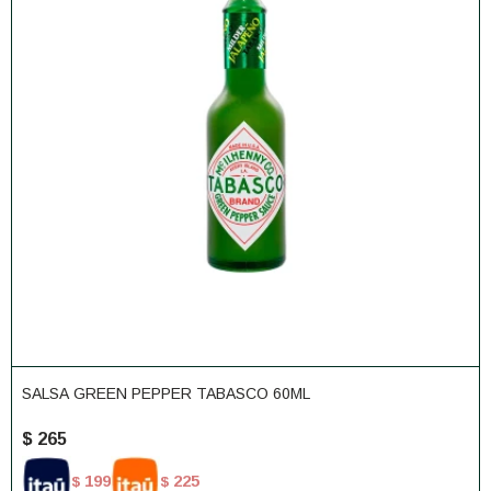
SALSA GREEN PEPPER TABASCO 60ML
$
265
199
225
$
$