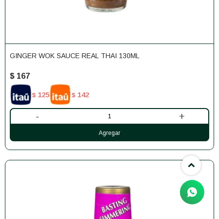
GINGER WOK SAUCE REAL THAI 130ML
$
167
125
142
$
$
-
+