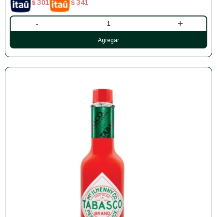
301
341
$
$
-
+