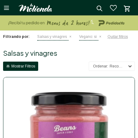

close
Filtrando por:
Salsas y vinagres
Vegano:
si
Quitar filtros
Salsas y vinagres
Recomendados