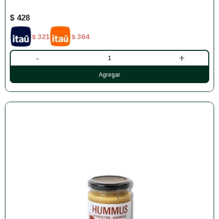
$
428
321
364
$
$
-
+