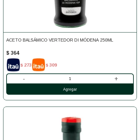
ACETO BALSÁMICO VERTEDOR DI MÓDENA 250ML
$
364
273
309
$
$
-
+