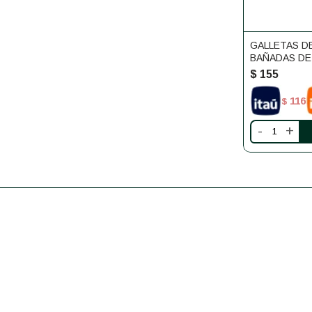
GALLETAS D
BAÑADAS D
SIN GLUTEN
$
155
116
$
-
+