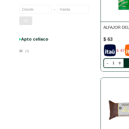
OK
ALFAJOR DE
Apto celíaco
$
63
47
si
$
(3)
-
+