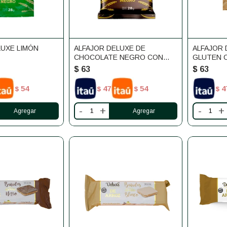
LUXE LIMÓN
ALFAJOR DELUXE DE
ALFAJOR 
CHOCOLATE NEGRO CON
GLUTEN 
DULCE DE LECHE
BLANCO
$
63
$
63
54
47
54
4
$
$
$
$
-
+
-
+