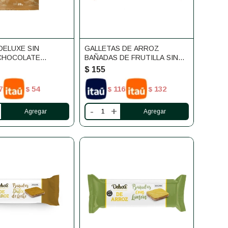
DELUXE SIN
GALLETAS DE ARROZ
CHOCOLATE
BAÑADAS DE FRUTILLA SIN
GLUTEN DELUXE
$
155
7
54
116
132
$
$
$
-
+