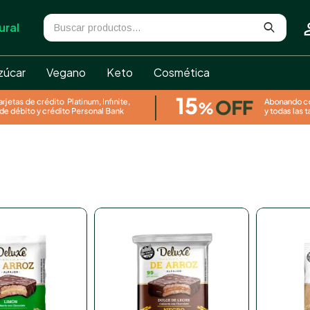
ural
zúcar
Vegano
Keto
Cosmética