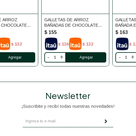
E ARROZ
GALLETAS DE ARROZ
GALLETA
E CHOCOLATE
BAÑADAS DE CHOCOLATE
BAÑADA E
 DELUXE
BLANCO SIN GLUTEN DELUXE
SIN GLUT
$
155
$
163
132
116
132
1
$
$
$
$
-
+
-
+
Newsletter
¡Suscribite y recibí todas nuestras novedades!