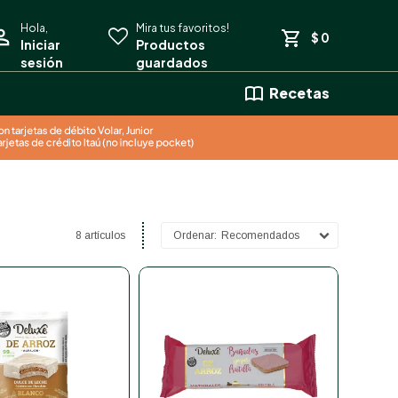
$
0
Recetas
8 artículos
Recomendados