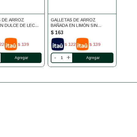
S DE ARROZ
GALLETAS DE ARROZ
N DULCE DE LECHE
BAÑADA EN LIMÓN SIN
EN DELUXE
GLUTEN DELUXE
$
163
22
139
122
139
$
$
$
-
+