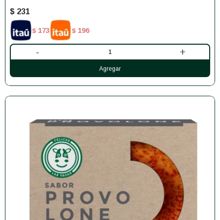
$
231
173
196
$
$
-
+