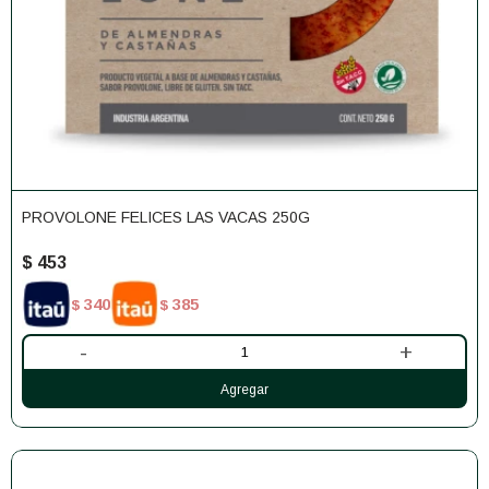
PROVOLONE FELICES LAS VACAS 250G
$
453
340
385
$
$
-
+