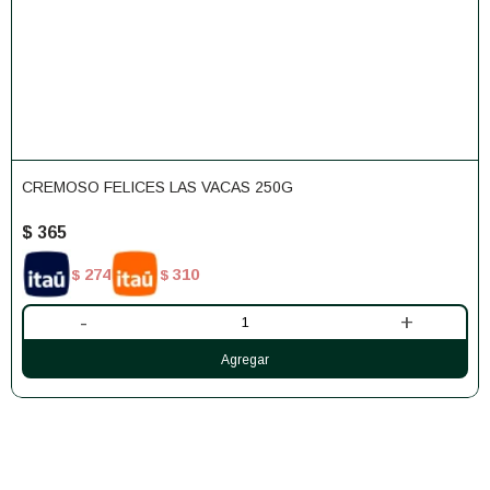
CREMOSO FELICES LAS VACAS 250G
$
365
274
310
$
$
-
+