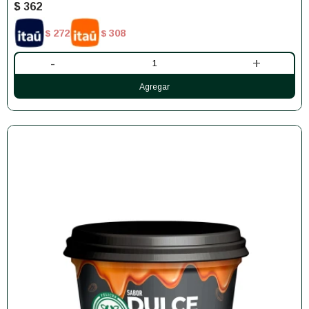
$
362
272
308
$
$
-
+