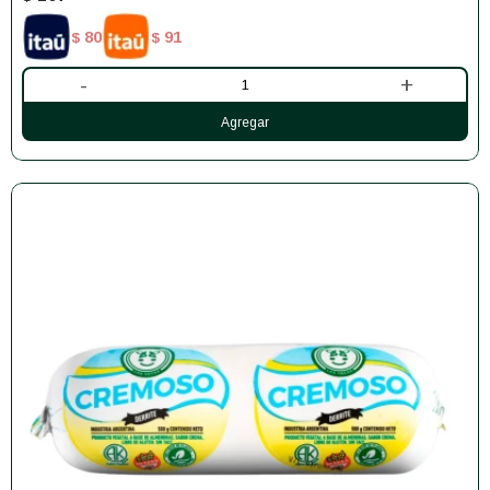
80
91
$
$
-
+