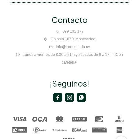
Contacto
099 132 177
Colonia 1870, Montevideo
info@lamolienda.uy
Lunes a viernes de 8:30 a 21 h y sábados de 9 a 17 h. ¡Con
cafetería!
¡Seguinos!


