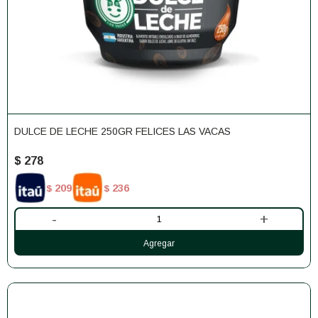
DULCE DE LECHE 250GR FELICES LAS VACAS
$
278
209
236
$
$
-
+