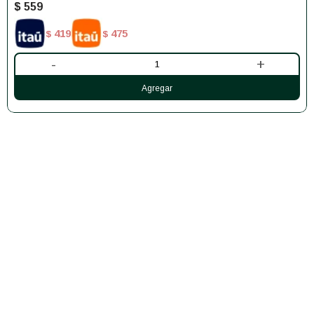
$
559
419
475
$
$
-
+