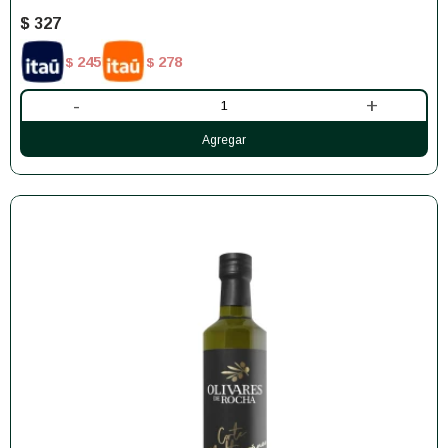
$
327
245
278
$
$
-
+