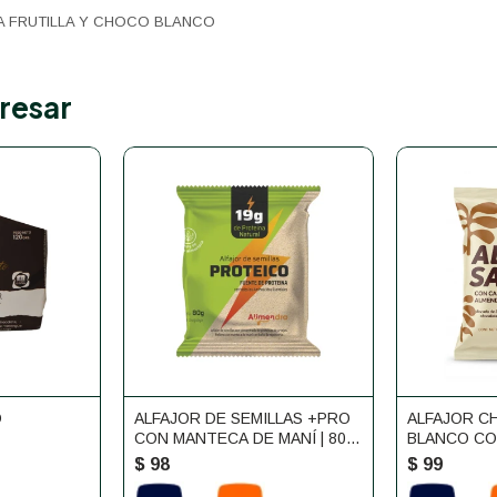
A FRUTILLA Y CHOCO BLANCO
resar
O
ALFAJOR DE SEMILLAS +PRO
ALFAJOR C
CON MANTECA DE MANÍ | 80
BLANCO CO
G | ALIMENDRA
FRUTOS S
$
98
$
99
SANO