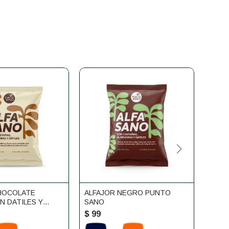
HOCOLATE
ALFAJOR NEGRO PUNTO
ALFA
N DATILES Y
SANO
CAÑA
ECOS PUNTO
$
99
$
99