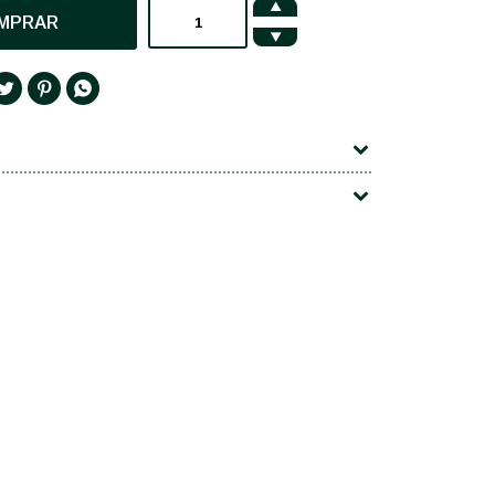

MPRAR



