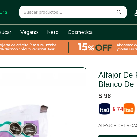
ural
zúcar
Vegano
Keto
Cosmética
Alfajor De Frutilla Con Chocolate
Blanco De
$
98
74
$
ALFAJOR DE LA CA