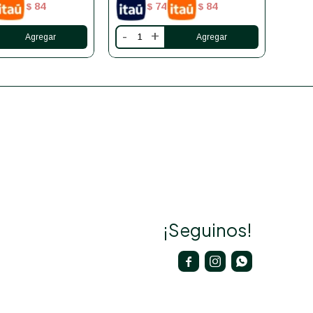
84
74
84
$
$
$
-
+
-
¡Seguinos!


