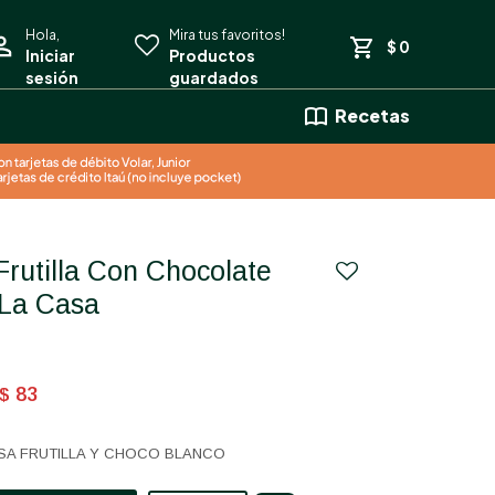
$
0
Recetas
 La Casa
83
$
SA FRUTILLA Y CHOCO BLANCO