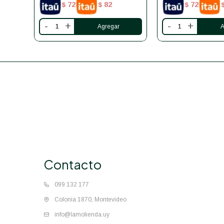
72
82
72
$
$
$
-
+
-
+
Contacto
099 132 177
Colonia 1870, Montevideo
info@lamolienda.uy