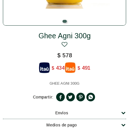
Ghee Agni 300g
$
578
434
491
$
$
GHEE AGNI 300G




Envíos
Medios de pago