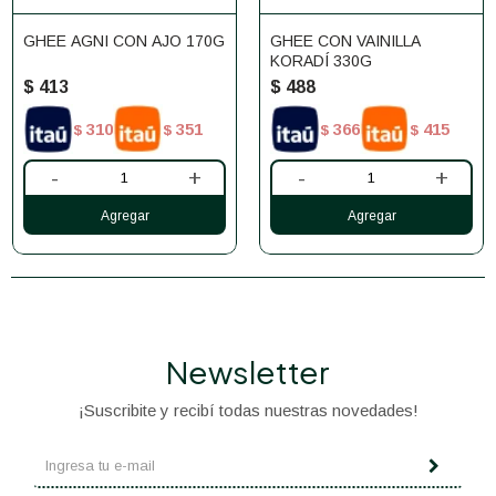
GHEE AGNI CON AJO 170G
GHEE CON VAINILLA
KORADÍ 330G
$
413
$
488
310
351
366
415
$
$
$
$
-
+
-
+
Newsletter
¡Suscribite y recibí todas nuestras novedades!