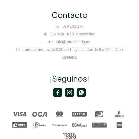
Contacto
099 132 177
Colonia 1870, Montevideo
info@lamolienda.uy
Lunes a viernes de 8:30 a 21 h y sábados de 9 a 17 h. ¡Con
cafetería!
¡Seguinos!


