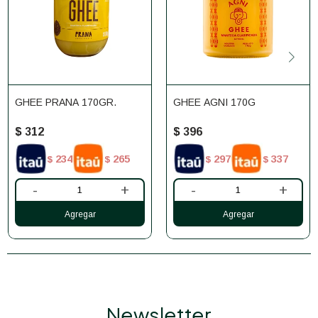
GHEE PRANA 170GR.
GHEE AGNI 170G
$
312
$
396
234
265
297
337
$
$
$
$
-
+
-
+
Newsletter