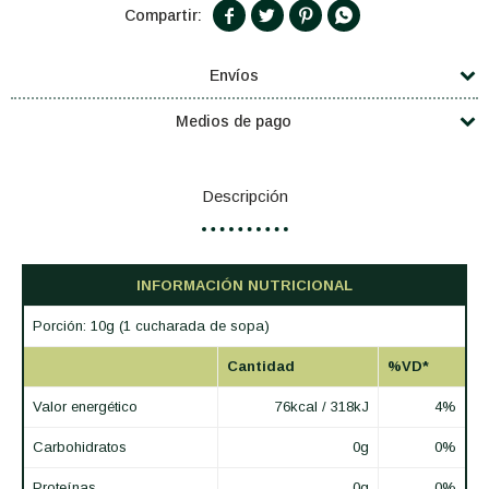




Envíos
Medios de pago
Descripción
INFORMACIÓN NUTRICIONAL
Porción: 10g (1 cucharada de sopa)
Cantidad
%VD*
Valor energético
76kcal / 318kJ
4%
Carbohidratos
0g
0%
Proteínas
0g
0%