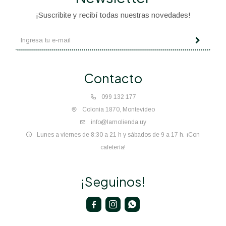
¡Suscribite y recibí todas nuestras novedades!
Contacto
099 132 177
Colonia 1870, Montevideo
info@lamolienda.uy
Lunes a viernes de 8:30 a 21 h y sábados de 9 a 17 h. ¡Con
cafetería!
¡Seguinos!


