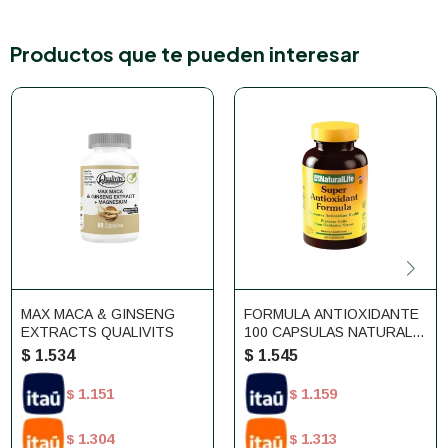
Productos que te pueden interesar
MAX MACA & GINSENG
FORMULA ANTIOXIDANTE
EXTRACTS QUALIVITS
100 CAPSULAS NATURAL
LIFE
$
1.534
$
1.545
1.151
1.159
$
$
1.304
1.313
$
$