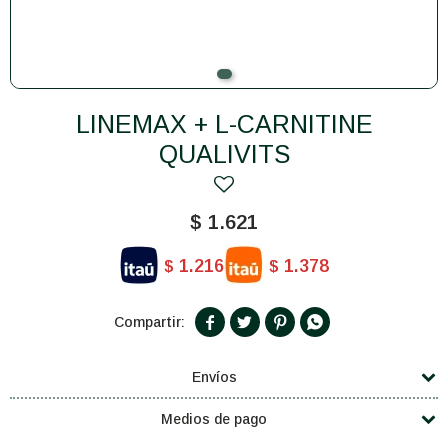
LINEMAX + L-CARNITINE
QUALIVITS
$
1.621
1.216
1.378
$
$




Envíos
Medios de pago