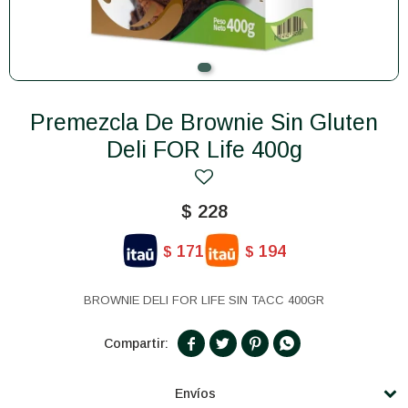
Premezcla De Brownie Sin Gluten
Deli FOR Life 400g
$
228
171
194
$
$
BROWNIE DELI FOR LIFE SIN TACC 400GR




Envíos