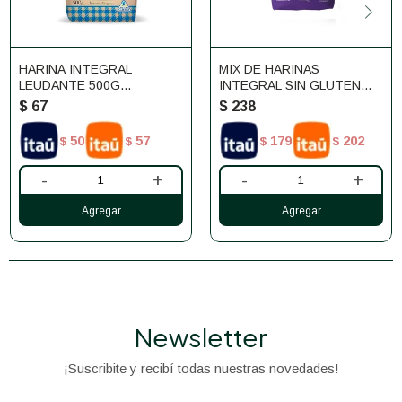
HARINA INTEGRAL
MIX DE HARINAS
LEUDANTE 500G
INTEGRAL SIN GLUTEN
CAÑUELAS
RICCOLI
$
67
$
238
50
57
179
202
$
$
$
$
-
+
-
+
Newsletter
¡Suscribite y recibí todas nuestras novedades!