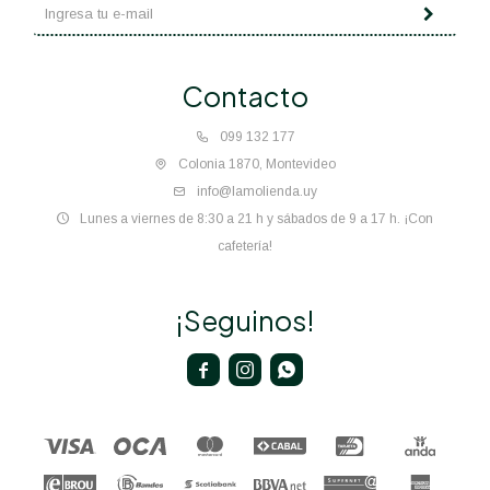
Contacto
099 132 177
Colonia 1870, Montevideo
info@lamolienda.uy
Lunes a viernes de 8:30 a 21 h y sábados de 9 a 17 h. ¡Con
cafetería!
¡Seguinos!


