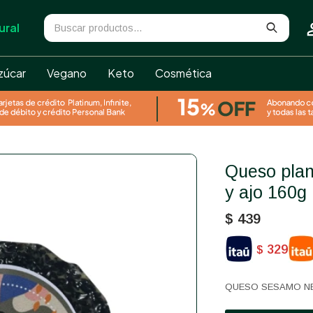
ural
zúcar
Vegano
Keto
Cosmética
Queso plant based sesamo negro
y ajo 160
$
439
329
$
QUESO SESAMO N