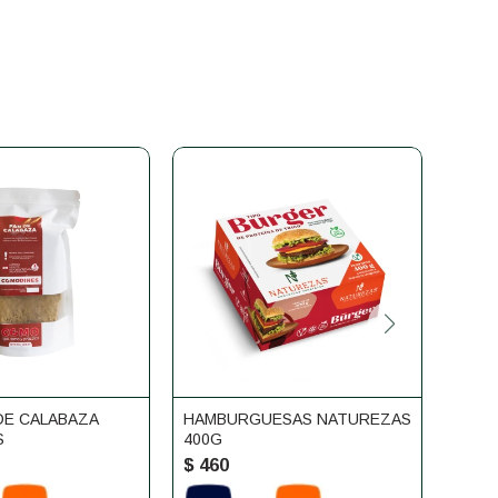
DE CALABAZA
HAMBURGUESAS NATUREZAS
NEXT
S
400G
ETO
$
460
$
48