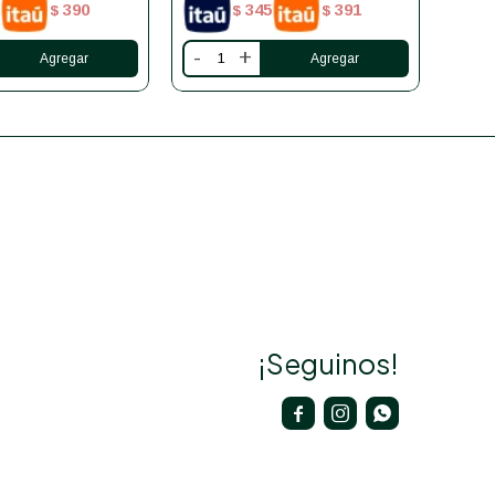
390
345
391
$
$
$
-
+
-
¡Seguinos!


