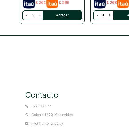
261
296
268
$
$
$
-
+
-
+
Contacto
099 132 177
Colonia 1870, Montevideo
info@lamolienda.uy