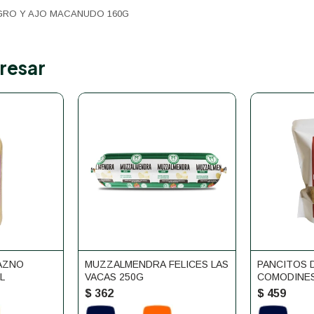
RO Y AJO MACANUDO 160G
resar
AZNO
MUZZALMENDRA FELICES LAS
PANCITOS 
L
VACAS 250G
COMODINE
$
362
$
459