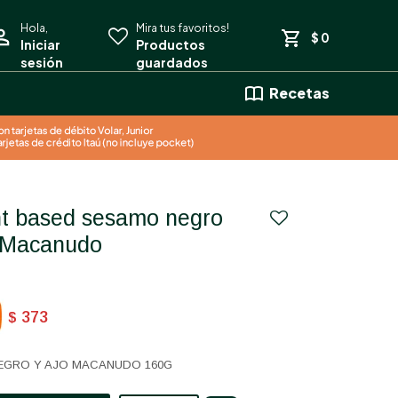
$
0
Recetas
g Macanudo
373
$
EGRO Y AJO MACANUDO 160G