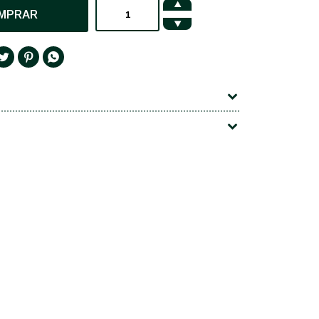

MPRAR



