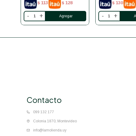
113
128
130
$
$
$
-
+
-
+
Contacto
099 132 177
Colonia 1870, Montevideo
info@lamolienda.uy