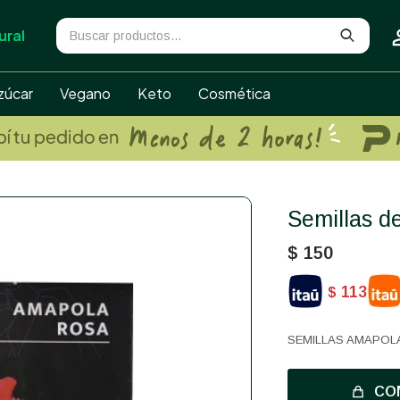
ural
zúcar
Vegano
Keto
Cosmética
Semillas 
$
150
113
$
SEMILLAS AMAPOL
CO