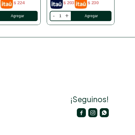
224
203
230
$
$
$
-
+
-
¡Seguinos!


