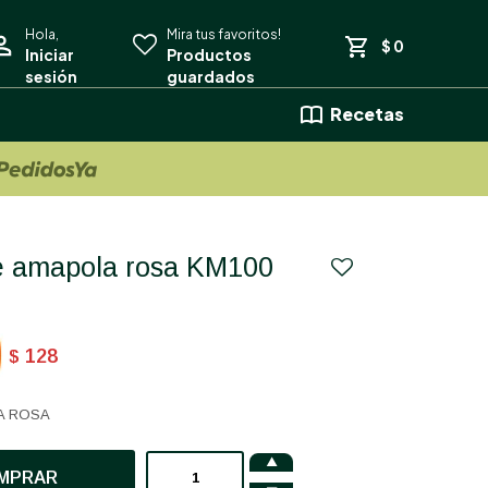
$
0
Recetas
de amapola rosa KM100
128
$
A ROSA

MPRAR