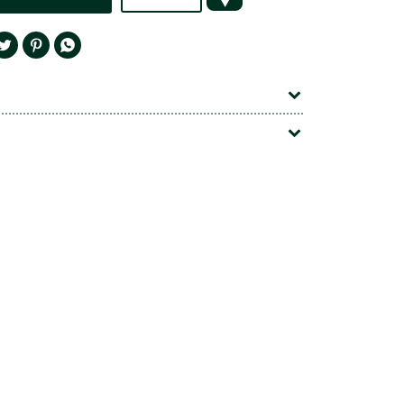



