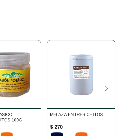
ASICO
MELAZA ENTREBICHITOS
SUP
ITOS 100G
ENTR
$
270
$
31