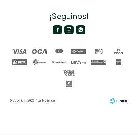
¡Seguinos!



© Copyright 2026 / La Molienda