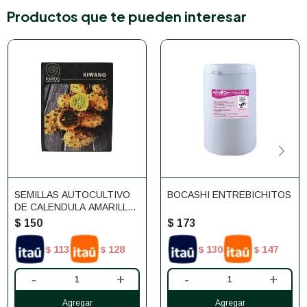
Productos que te pueden interesar
SEMILLAS AUTOCULTIVO
BOCASHI ENTREBICHITOS
DE CALENDULA AMARILLA
KM100
$
150
$
173
113
128
130
147
$
$
$
$
-
+
-
+