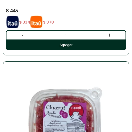
$
445
334
378
$
$
-
+