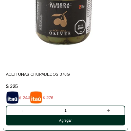
ACEITUNAS CHUPADEDOS 370G
$
325
244
276
$
$
-
+