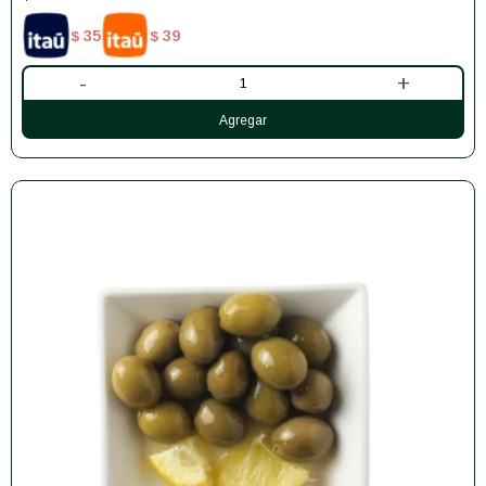
35
39
$
$
-
+