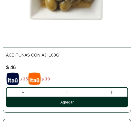
ACEITUNAS CON AJÍ 100G
$
46
35
39
$
$
-
+