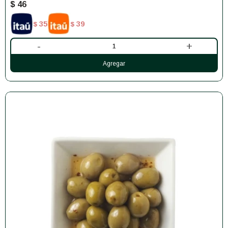
$
46
35
39
$
$
-
+