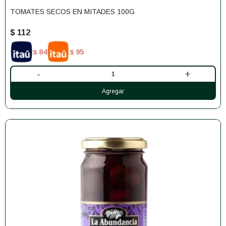
TOMATES SECOS EN MITADES 100G
$
112
84
95
$
$
-
+