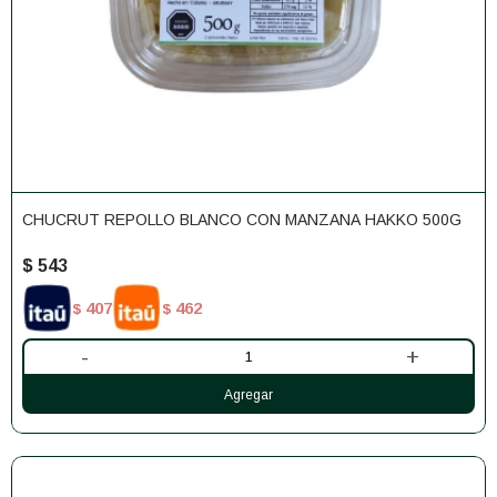
CHUCRUT REPOLLO BLANCO CON MANZANA HAKKO 500G
$
543
407
462
$
$
-
+