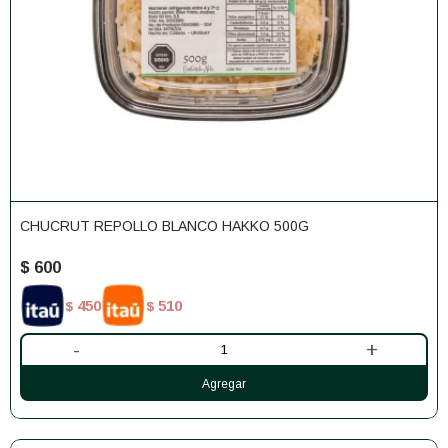
CHUCRUT REPOLLO BLANCO HAKKO 500G
$
600
450
510
$
$
-
+