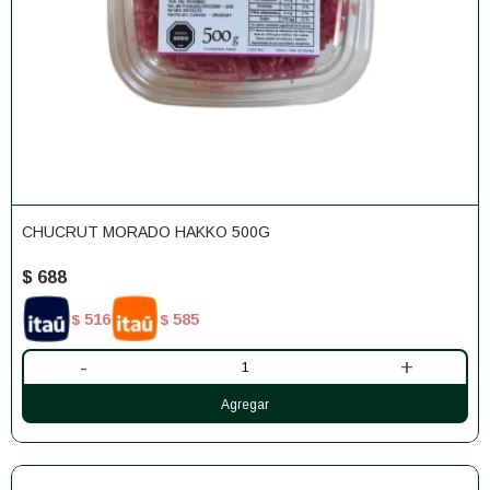
CHUCRUT MORADO HAKKO 500G
$
688
516
585
$
$
-
+