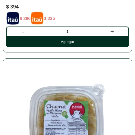
$
394
296
335
$
$
-
+