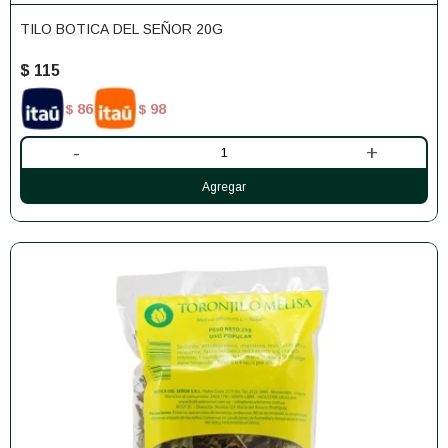
TILO BOTICA DEL SEÑOR 20G
$
115
86
98
$
$
-
+