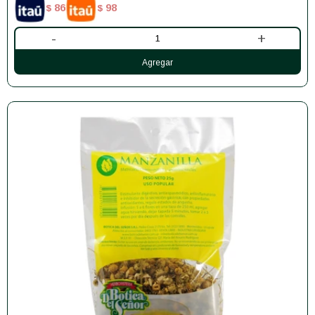
86
98
$
$
-
+