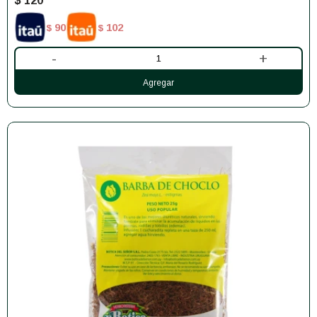
$
120
90
102
$
$
-
+