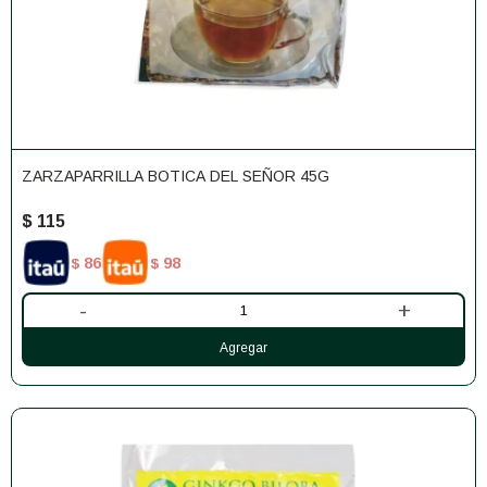
ZARZAPARRILLA BOTICA DEL SEÑOR 45G
$
115
86
98
$
$
-
+