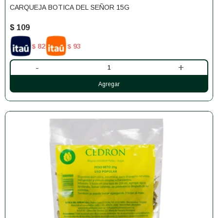
CARQUEJA BOTICA DEL SEÑOR 15G
$
109
82
93
$
$
-
+