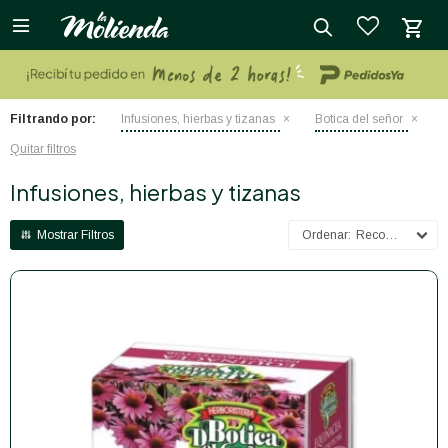

close
Filtrando por:
Infusiones, hierbas y tizanas
Botica del señor
Quitar filtros
Infusiones, hierbas y tizanas
Recomendados