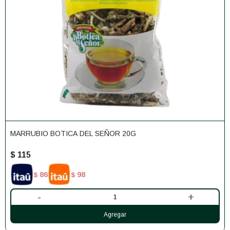
MARRUBIO BOTICA DEL SEÑOR 20G
$
115
86
98
$
$
-
+