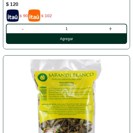
$
120
90
102
$
$
-
+