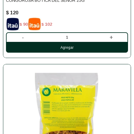
CONGOROSA BOTICA DEL SEÑOR 25G
$
120
90
102
$
$
-
+