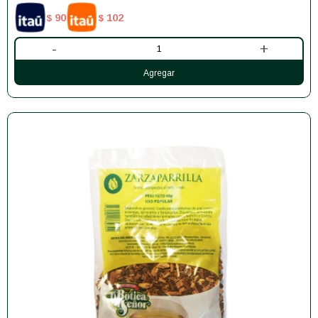
90
102
$
$
-
+