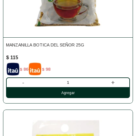
MANZANILLA BOTICA DEL SEÑOR 25G
$
115
86
98
$
$
-
+