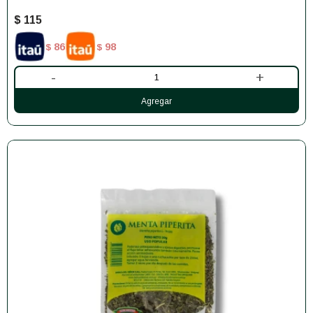
$
115
86
98
$
$
-
+