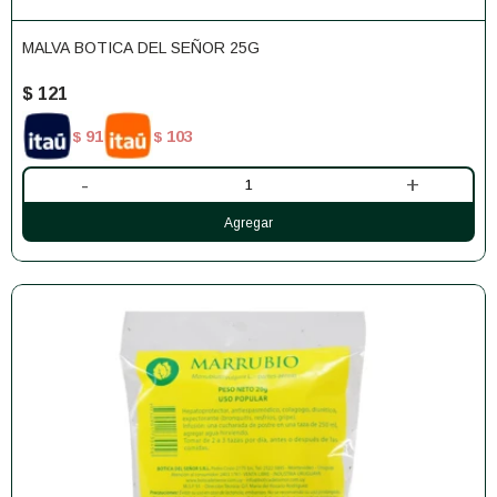
MALVA BOTICA DEL SEÑOR 25G
$
121
91
103
$
$
-
+