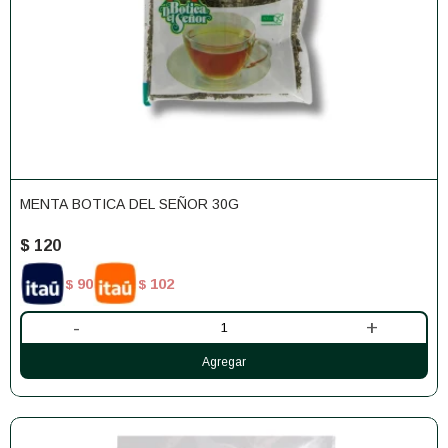
MENTA BOTICA DEL SEÑOR 30G
$
120
90
102
$
$
-
+