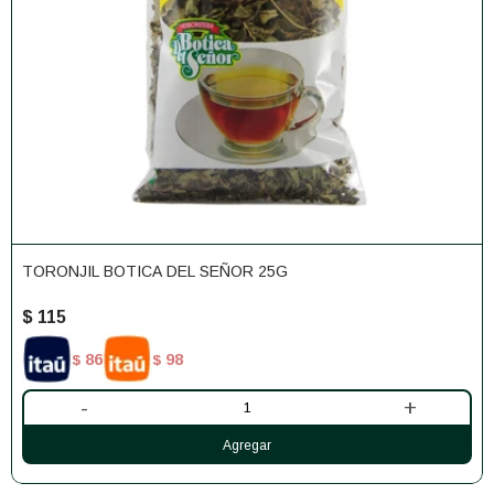
TORONJIL BOTICA DEL SEÑOR 25G
$
115
86
98
$
$
-
+