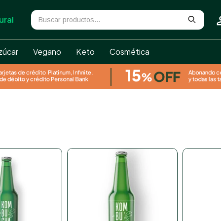
ural
zúcar
Vegano
Keto
Cosmética