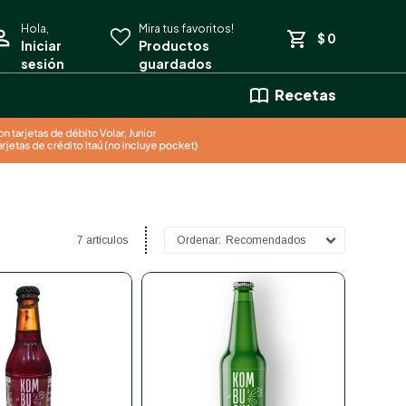
$
0
Recetas
7 artículos
Recomendados