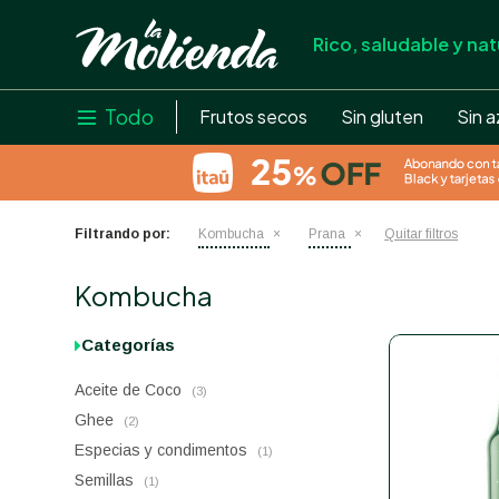
Rico, saludable y nat
store
close
local_shipping
Todo

Frutos secos
Sin gluten
Sin a
credit_card
help
Filtrando por:
Kombucha
Prana
Quitar filtros
Kombucha
Categorías
Aceite de Coco
(3)
Ghee
(2)
Especias y condimentos
(1)
Semillas
(1)