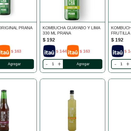
RIGINAL PRANA
KOMBUCHA GUAYABO Y LIMA
KOMBUCHA
330 ML PRANA
FRUTILLA
$
192
$
192
163
144
163
1
$
$
$
$
-
+
-
+