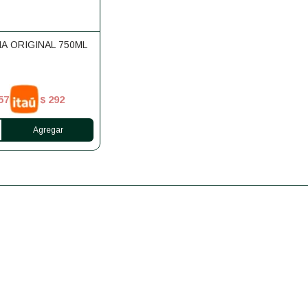
 ORIGINAL 750ML
57
292
$