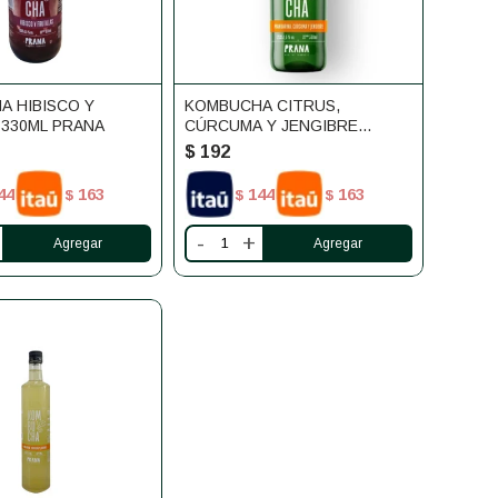
 HIBISCO Y
KOMBUCHA CITRUS,
 330ML PRANA
CÚRCUMA Y JENGIBRE
PRANA 330ML
$
192
44
163
144
163
$
$
$
-
+