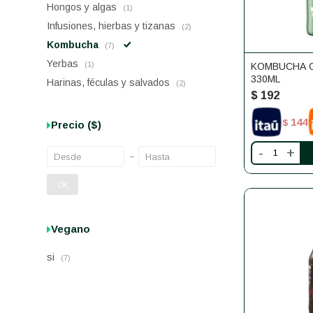
Hongos y algas
(1)
Infusiones, hierbas y tizanas
(2)
Kombucha
(7)
Yerbas
(1)
KOMBUCHA O
330ML
Harinas, féculas y salvados
(2)
$
192
144
$
Precio
($)
-
+
OK
Vegano
si
(7)