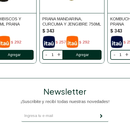
IBISCOS Y
PRANA MANDARINA,
KOMBUCHA
0ML PRANA
CURCUMA Y JENGIBRE 750ML
PRANA
$
343
$
343
292
257
292
2
$
$
$
$
-
+
-
+
Newsletter
¡Suscribite y recibí todas nuestras novedades!