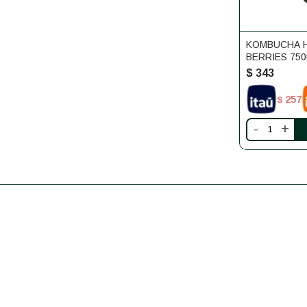
KOMBUCHA H
BERRIES 75
$
343
257
$
-
+