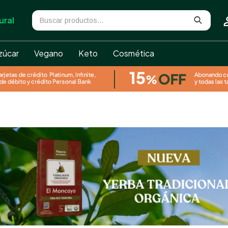
ural
zúcar
Vegano
Keto
Cosmética