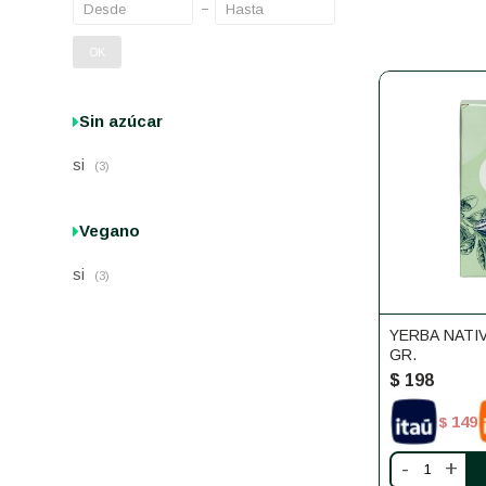
OK
Sin azúcar
si
(3)
Vegano
si
(3)
YERBA NATIV
GR.
$
198
149
$
-
+