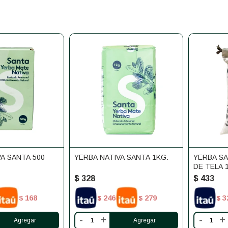
A SANTA 500
YERBA NATIVA SANTA 1KG.
YERBA SA
DE TELA 
$
328
$
433
168
246
279
3
$
$
$
$
-
+
-
+