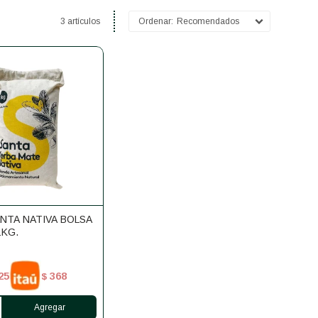
3 artículos
Recomendados
NTA NATIVA BOLSA
1KG.
25
368
$