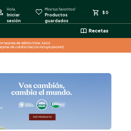
$
0
Recetas