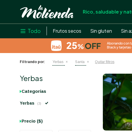
Rico, saludable y nat
store
close
local_shipping
Todo

Frutos secos
Sin gluten
Sin a
credit_card
help
Filtrando por:
Yerbas
Santa
Quitar filtros
Yerbas
Categorías
Yerbas
(3)
Precio
($)