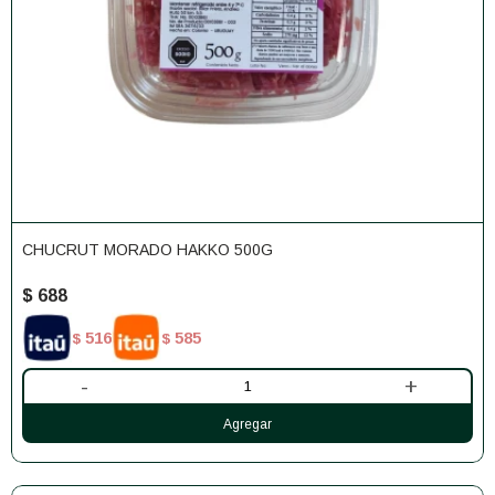
CHUCRUT MORADO HAKKO 500G
$
688
516
585
$
$
-
+