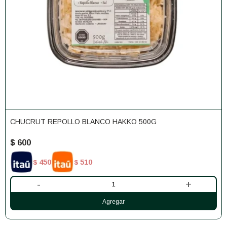
CHUCRUT REPOLLO BLANCO HAKKO 500G
$
600
450
510
$
$
-
+