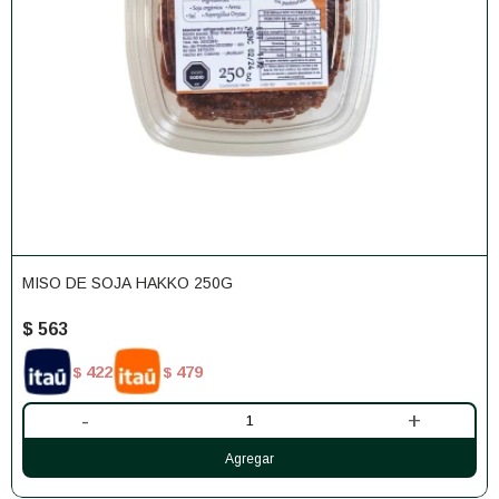
MISO DE SOJA HAKKO 250G
$
563
422
479
$
$
-
+