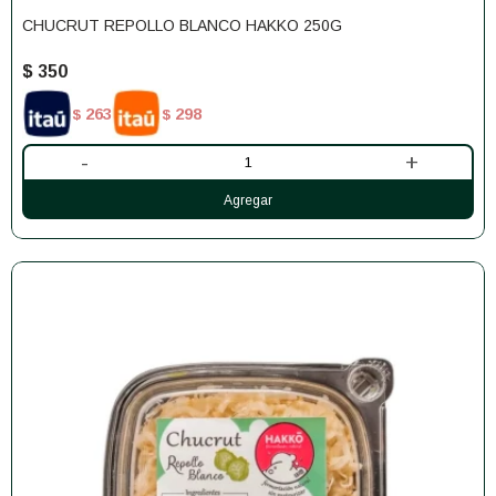
CHUCRUT REPOLLO BLANCO HAKKO 250G
$
350
263
298
$
$
-
+