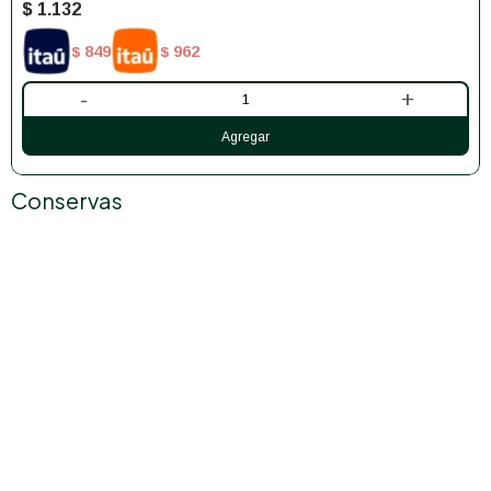
$
1.132
849
962
$
$
-
+
Conservas