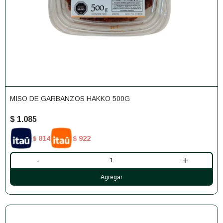
MISO DE GARBANZOS HAKKO 500G
$
1.085
814
922
$
$
-
+