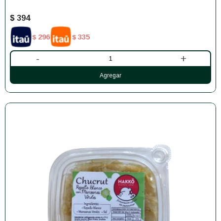
$
394
296
335
$
$
-
+