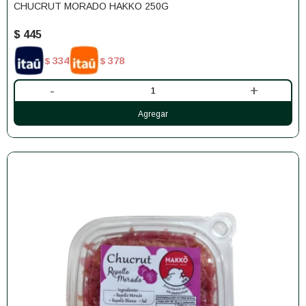
CHUCRUT MORADO HAKKO 250G
$
445
334
378
$
$
-
+