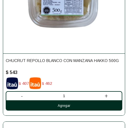
CHUCRUT REPOLLO BLANCO CON MANZANA HAKKO 500G
$
543
407
462
$
$
-
+