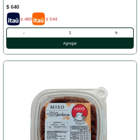
$
640
480
544
$
$
-
+