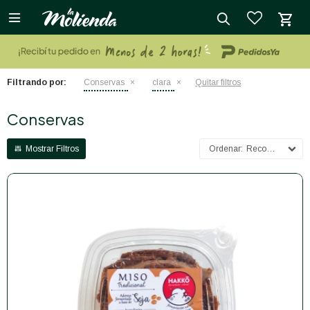

close
Filtrando por:
Conservas
clara
Quitar filtros
Conservas
Recomendados