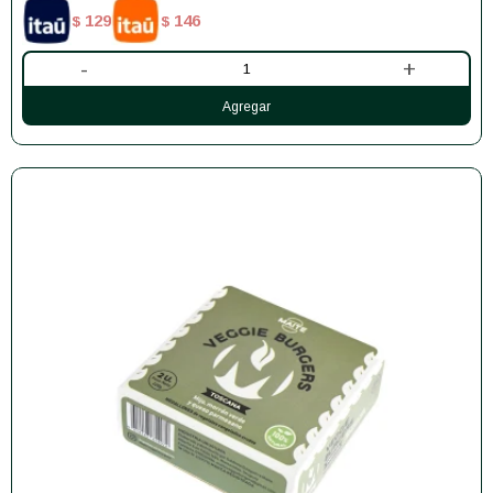
129
146
$
$
-
+