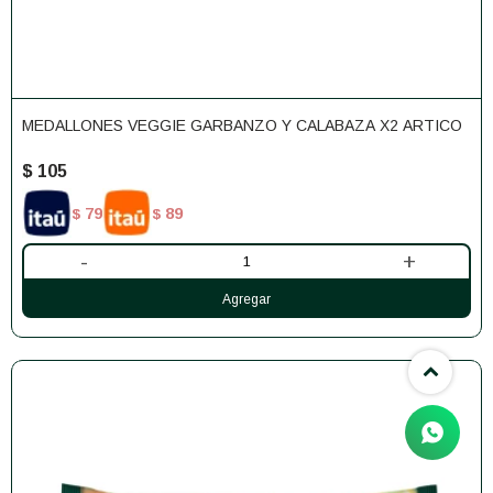
MEDALLONES VEGGIE GARBANZO Y CALABAZA X2 ARTICO
$
105
79
89
$
$
-
+