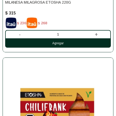
MILANESA MILAGROSA ETOSHA 220G
$
315
236
268
$
$
-
+