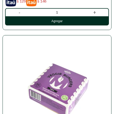
129
146
$
$
-
+