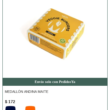
Envío solo con PedidosYa
MEDALLÓN ANDINA MAITE
$
172