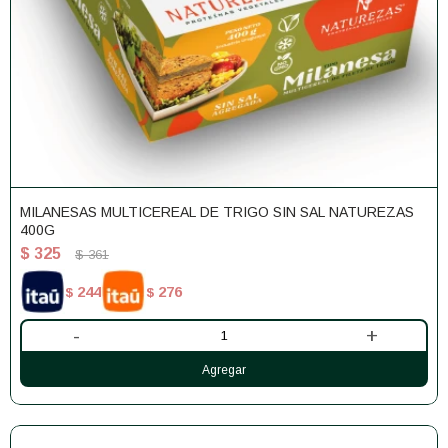
MILANESAS MULTICEREAL DE TRIGO SIN SAL NATUREZAS
400G
$
325
$
361
244
276
$
$
-
+