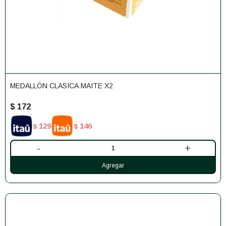
MEDALLÓN CLASICA MAITE X2
$
172
129
146
$
$
-
+