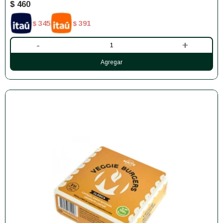
$
460
345
391
$
$
-
+