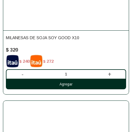
MILANESAS DE SOJA SOY GOOD X10
$
320
240
272
$
$
-
+