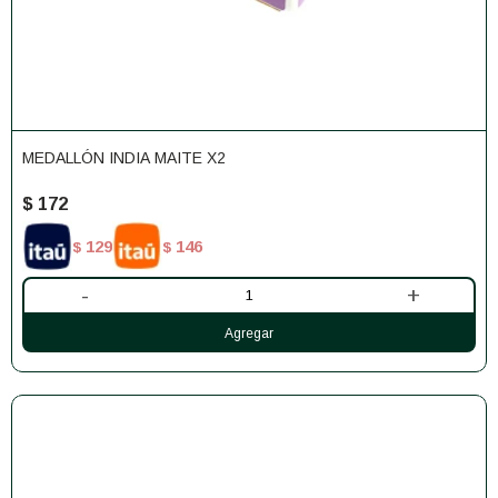
MEDALLÓN INDIA MAITE X2
$
172
129
146
$
$
-
+