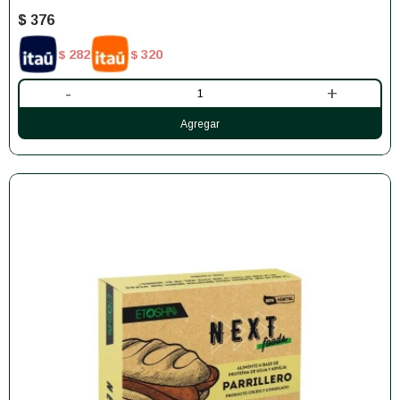
$
376
282
320
$
$
-
+