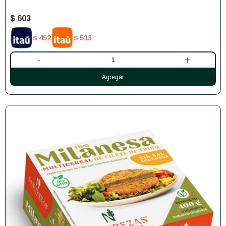
$
603
452
513
$
$
-
+