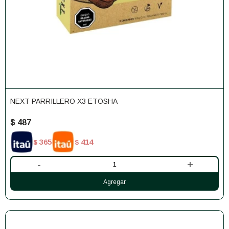
NEXT PARRILLERO X3 ETOSHA
$
487
365
414
$
$
-
+