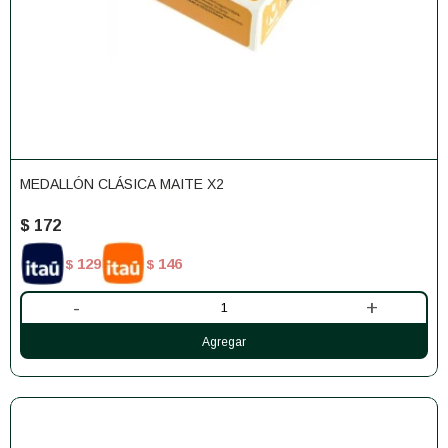
MEDALLÓN CLÁSICA MAITE X2
$
172
129
146
$
$
-
+