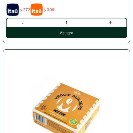
272
308
$
$
-
+