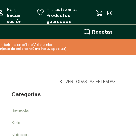
$
0
Recetas
VER TODAS LAS ENTRADAS
Categorías
Bienestar
Keto
Nutrición