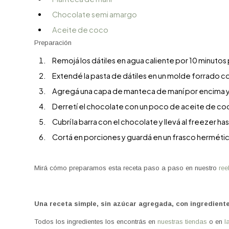
Chocolate semi amargo
Aceite de coco
Preparación
Remojá los dátiles en agua caliente por 10 minutos
Extendé la pasta de dátiles en un molde forrado 
Agregá una capa de manteca de maní por encima y l
Derretí el chocolate con un poco de aceite de co
Cubrí la barra con el chocolate y llevá al freezer ha
Cortá en porciones y guardá en un frasco hermétic
Mirá cómo preparamos esta receta paso a paso en nuestro
ree
Una receta simple, sin azúcar agregada, con ingrediente
Todos los ingredientes los encontrás en
nuestras tiendas
o en
l