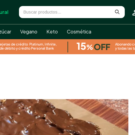
ural
zúcar
Vegano
Keto
Cosmética