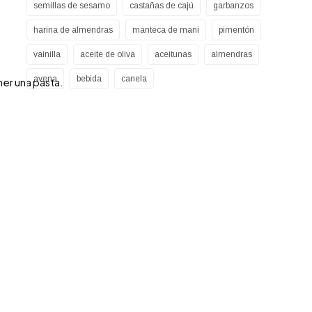
semillas de sesamo
castañas de cajú
garbanzos
harina de almendras
manteca de mani
pimentón
vainilla
aceite de oliva
aceitunas
almendras
avena
bebida
canela
ner una pasta.