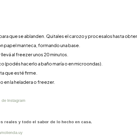
 para que se ablanden. Quitales el carozo y procesalos hasta obte
con papel manteca, formando una base.
levá al freezer unos 20 minutos.
co (podés hacerlo a baño maría o en microondas).
sta que esté firme.
o en la heladera o freezer.
l de Instagram
s reales y todo el sabor de lo hecho en casa.
amolienda.uy