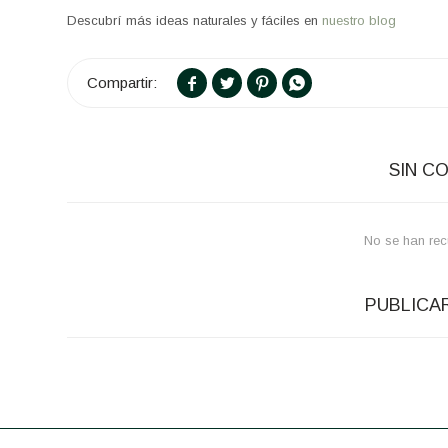
Descubrí más ideas naturales y fáciles en
nuestro blog




SIN C
No se han rec
PUBLICA