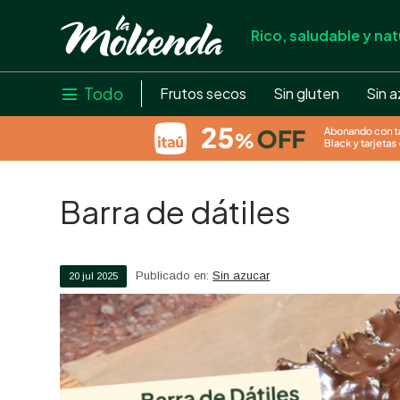
Rico, saludable y nat
store
close
local_shipping
Todo

Frutos secos
Sin gluten
Sin a
credit_card
help
Barra de dátiles
Publicado en:
Sin azucar
20
jul
2025