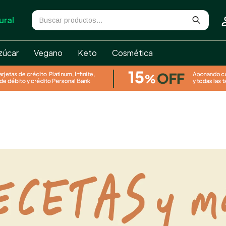
ural
zúcar
Vegano
Keto
Cosmética