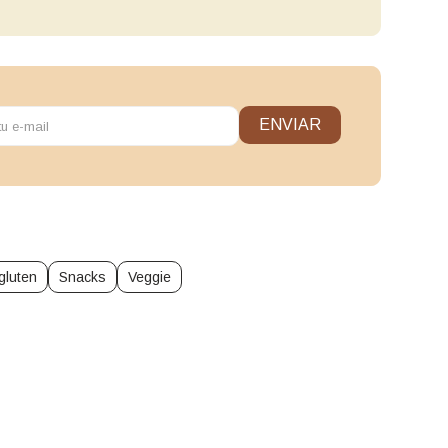
ENVIAR
gluten
Snacks
Veggie