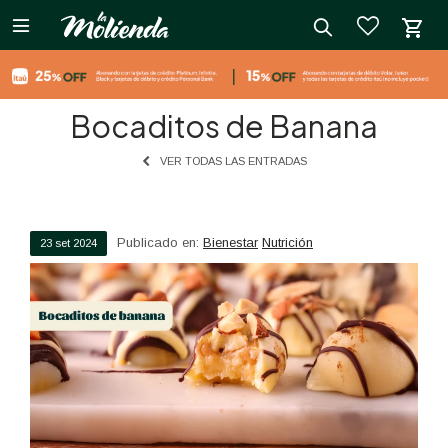

close
Bocaditos de Banana
VER TODAS LAS ENTRADAS
Publicado en:
Bienestar
Nutrición
23
set
2024