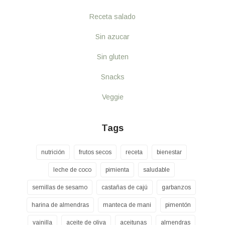
Receta salado
Sin azucar
Sin gluten
Snacks
Veggie
Tags
nutrición
frutos secos
receta
bienestar
leche de coco
pimienta
saludable
semillas de sesamo
castañas de cajú
garbanzos
harina de almendras
manteca de mani
pimentón
vainilla
aceite de oliva
aceitunas
almendras