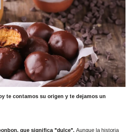
oy te contamos su origen y te dejamos un
onbon, que significa "dulce".
Aunque la historia