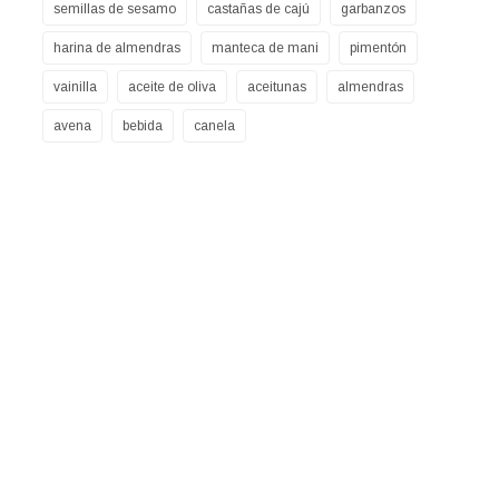
semillas de sesamo
castañas de cajú
garbanzos
harina de almendras
manteca de mani
pimentón
vainilla
aceite de oliva
aceitunas
almendras
avena
bebida
canela