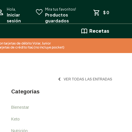
$
0
Recetas
VER TODAS LAS ENTRADAS
Categorías
Bienestar
Keto
Nutrición