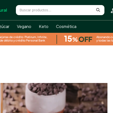
ural
zúcar
Vegano
Keto
Cosmética