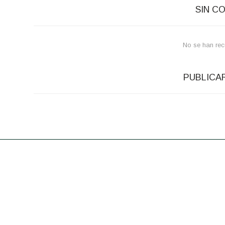
SIN C
No se han rec
PUBLICA