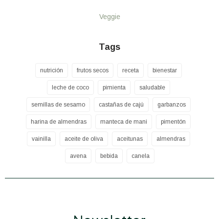
Veggie
Tags
nutrición
frutos secos
receta
bienestar
leche de coco
pimienta
saludable
semillas de sesamo
castañas de cajú
garbanzos
harina de almendras
manteca de mani
pimentón
vainilla
aceite de oliva
aceitunas
almendras
avena
bebida
canela