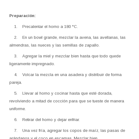
Preparación:
1. Precalentar el horno a 180 °C.
2. En un bowl grande, mezclar la avena, las avellanas, las
almendras, las nueces y las semillas de zapallo.
3. Agregar la miel y mezclar bien hasta que todo quede
ligeramente impregnado.
4. Volcar la mezcla en una asadera y distribuir de forma
pareja.
5. Llevar al horno y cocinar hasta que esté dorada,
revolviendo a mitad de cocción para que se tueste de manera
uniforme.
6. Retirar del horno y dejar enfriar.
7. Una vez fría, agregar los copos de maíz, las pasas de
arándanos y el coco en escamas. Mezclar bien.