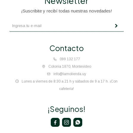
Newsletter
¡Suscribite y recibí todas nuestras novedades!
Contacto
099 132 177
Colonia 1870, Montevideo
info@lamolienda.uy
Lunes a viernes de 8:30 a 21 h y sábados de 9 a 17 h. ¡Con
cafetería!
¡Seguinos!


