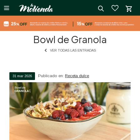

close
Bowl de Granola
VER TODAS LAS ENTRADAS
Publicado en:
Receta dulce
31
mar
2026