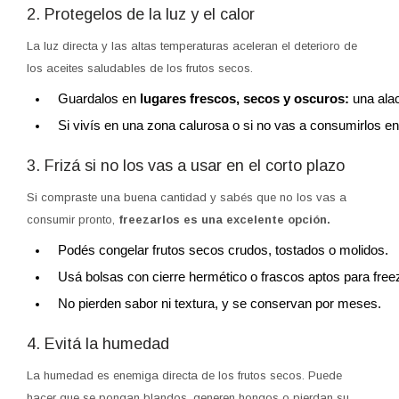
2. Protegelos de la luz y el calor
La luz directa y las altas temperaturas aceleran el deterioro de
los aceites saludables de los frutos secos.
Guardalos en 
lugares frescos, secos y oscuros:
 una ala
Si vivís en una zona calurosa o si no vas a consumirlos en
3. Frizá si no los vas a usar en el corto plazo
Si compraste una buena cantidad y sabés que no los vas a
consumir pronto,
freezarlos es una excelente opción.
Podés congelar frutos secos crudos, tostados o molidos.
Usá bolsas con cierre hermético o frascos aptos para free
No pierden sabor ni textura, y se conservan por meses.
4. Evitá la humedad
La humedad es enemiga directa de los frutos secos. Puede
hacer que se pongan blandos, generen hongos o pierdan su