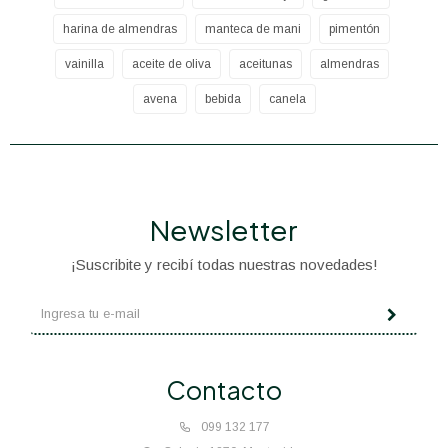
harina de almendras
manteca de mani
pimentón
vainilla
aceite de oliva
aceitunas
almendras
avena
bebida
canela
Newsletter
¡Suscribite y recibí todas nuestras novedades!
Contacto
099 132 177