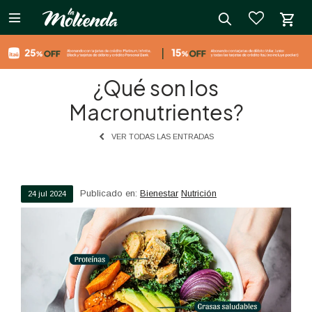

close
¿Qué son los
Macronutrientes?
VER TODAS LAS ENTRADAS
Publicado en:
Bienestar
Nutrición
24
jul
2024