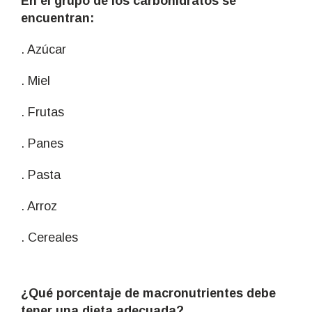
En el grupo de los carbohidratos se
encuentran:
. Azúcar
. Miel
. Frutas
. Panes
. Pasta
. Arroz
. Cereales
¿Qué porcentaje de macronutrientes debe
tener una dieta adecuada?