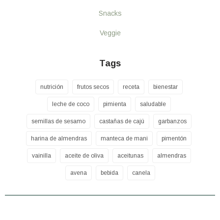
Snacks
Veggie
Tags
nutrición
frutos secos
receta
bienestar
leche de coco
pimienta
saludable
semillas de sesamo
castañas de cajú
garbanzos
harina de almendras
manteca de mani
pimentón
vainilla
aceite de oliva
aceitunas
almendras
avena
bebida
canela